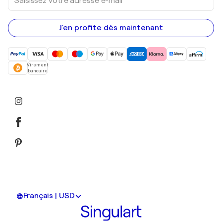
votre
adresse
e-
mail
J'en profite dès maintenant
Virement
bancaire
Français | USD