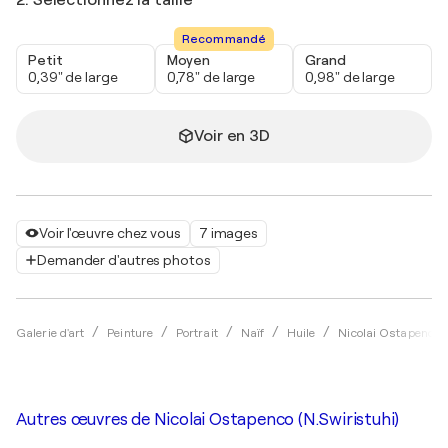
Recommandé
Petit
Moyen
Grand
0,39" de large
0,78" de large
0,98" de large
Voir en 3D
Voir l'œuvre chez vous
7 images
Demander d'autres photos
Galerie d'art
Peinture
Portrait
Naïf
Huile
Nicolai Ostapenco (
Autres œuvres de
Nicolai Ostapenco (N.Swiristuhi)