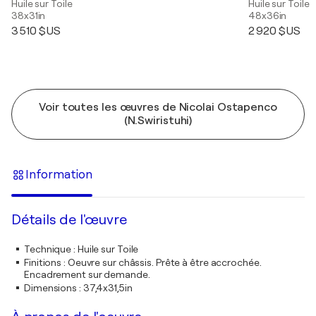
Huile sur Toile
Huile sur Toile
38x31in
48x36in
3 510 $US
2 920 $US
Voir toutes les œuvres de Nicolai Ostapenco
(N.Swiristuhi)
Information
Détails de l'œuvre
Technique
:
Huile sur Toile
Finitions
:
Oeuvre sur châssis. Prête à être accrochée.
Encadrement sur demande.
Dimensions
:
37,4x31,5in