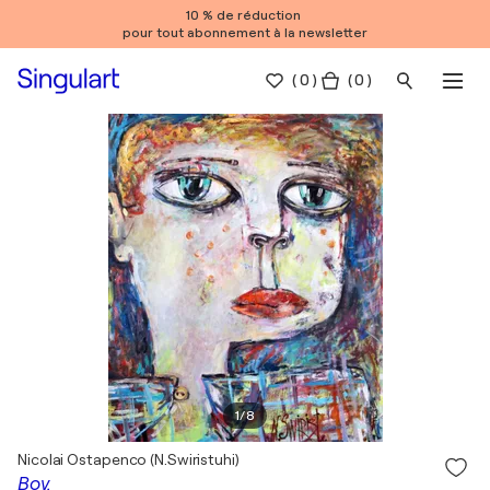
10 % de réduction
pour tout abonnement à la newsletter
(
0
)
( 0 )
1
/
8
Nicolai Ostapenco (N.Swiristuhi)
Boy.