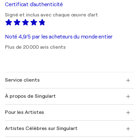
Certificat d'authenticité
Signé et inclus avec chaque œuvre d'art
Noté 4,9/5 par les acheteurs du monde entier
Plus de 20 000 avis clients
Service clients
Nous contacter
À propos de Singulart
Expédition
Politique de retour
A propos de nous
Témoignages de clients
Pour les Artistes
FAQ
Offrir une carte cadeau
Sociétés affiliées
Rejoignez notre programme commercial
Rejoindre Singulart en tant qu'artiste
Nos artistes
Mon compte
Artistes Célèbres sur Singulart
Se connecter en tant qu'Artiste
Magazine Singulart
Protection acheteur
Emplois
+33 1 76 44 06 42