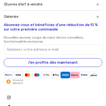
Henri Matisse
Découvrez une sélection d'art original
Œuvres d'art à vendre
Marc Chagall
Pablo Picasso
Tableaux à vendre
Salvador Dalí
Galeries
Tableaux abstraits à vendre
Banksy
Peintures à l'huile
Mr. Brainwash
Galeries d'art en France
Abonnez-vous et bénéficiez d’une réduction de 10 %
Peintures de paysage
Shepard Fairey
Galeries d'art en Belgique
sur votre première commande
Estampes
Sculptures
Nouvelles œuvres, coups de cœur de nos conseillers,
Peintures acryliques
fonctionnalités exclusives.
Saisissez
votre
adresse
e-
mail
J'en profite dès maintenant
Virement
bancaire