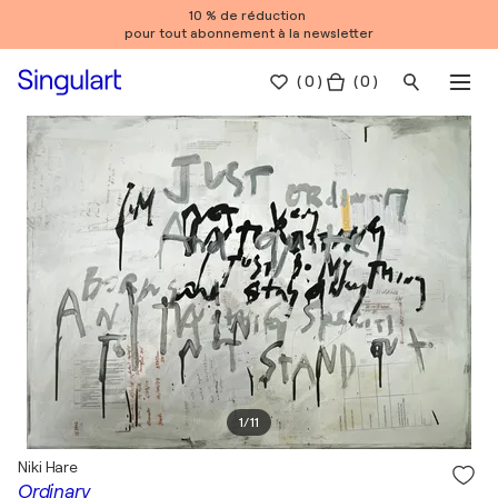
10 % de réduction
pour tout abonnement à la newsletter
(
0
)
( 0 )
1
/
11
Niki Hare
Ordinary