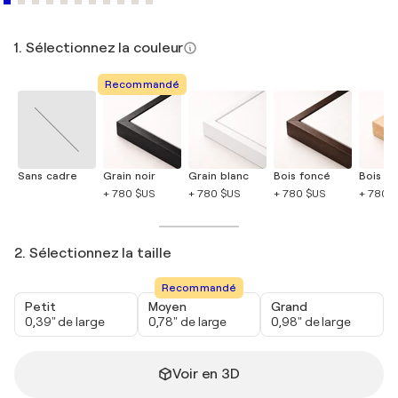
1. Sélectionnez la couleur
Recommandé
Sans cadre
Grain noir
Grain blanc
Bois foncé
Bois cla
+ 780 $US
+ 780 $US
+ 780 $US
+ 780 
2. Sélectionnez la taille
Recommandé
Petit
Moyen
Grand
0,39" de large
0,78" de large
0,98" de large
Voir en 3D