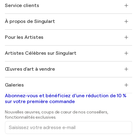
Service clients
Nous contacter
À propos de Singulart
Expédition
Politique de retour
A propos de nous
Témoignages de clients
Pour les Artistes
FAQ
Offrir une carte cadeau
Sociétés affiliées
Rejoignez notre programme commercial
Rejoindre Singulart en tant qu'artiste
Nos artistes
Mon compte
Artistes Célèbres sur Singulart
Se connecter en tant qu'Artiste
Magazine Singulart
Protection acheteur
Emplois
+33 1 76 44 06 42
Henri Matisse
Découvrez une sélection d'art original
Œuvres d'art à vendre
Marc Chagall
Pablo Picasso
Tableaux à vendre
Salvador Dalí
Galeries
Tableaux abstraits à vendre
Banksy
Peintures à l'huile
Mr. Brainwash
Galeries d'art en France
Abonnez-vous et bénéficiez d’une réduction de 10 %
Peintures de paysage
Shepard Fairey
Galeries d'art en Belgique
sur votre première commande
Estampes
Sculptures
Nouvelles œuvres, coups de cœur de nos conseillers,
Peintures acryliques
fonctionnalités exclusives.
Saisissez
votre
adresse