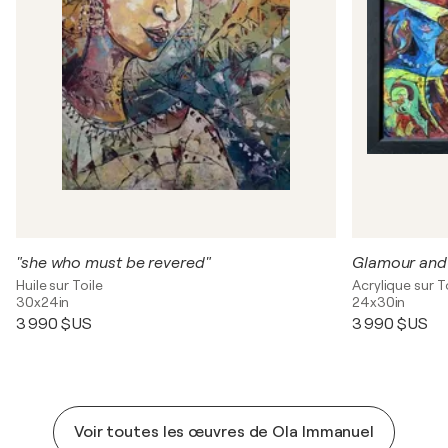
"she who must be revered"
Glamour and
Huile sur Toile
Acrylique sur T
30x24in
24x30in
3 990 $US
3 990 $US
Voir toutes les œuvres de Ola Immanuel