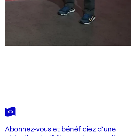
OLA IMMANUEL
Glamour and Power II
3 990 $US
Faire une offre
Acquérir
Abonnez-vous et bénéficiez d’une