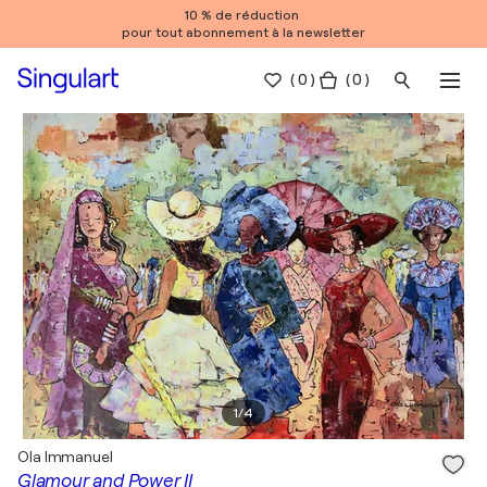
10 % de réduction
pour tout abonnement à la newsletter
(
0
)
( 0 )
1
/
4
Ola Immanuel
Glamour and Power II