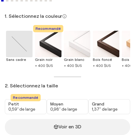
1. Sélectionnez la couleur
Recommandé
Sans cadre
Grain noir
Grain blanc
Bois foncé
Bois cla
+ 400 $US
+ 400 $US
+ 400 $US
+ 400 
2. Sélectionnez la taille
Recommandé
Petit
Moyen
Grand
0,59" de large
0,98" de large
1,37" de large
Voir en 3D