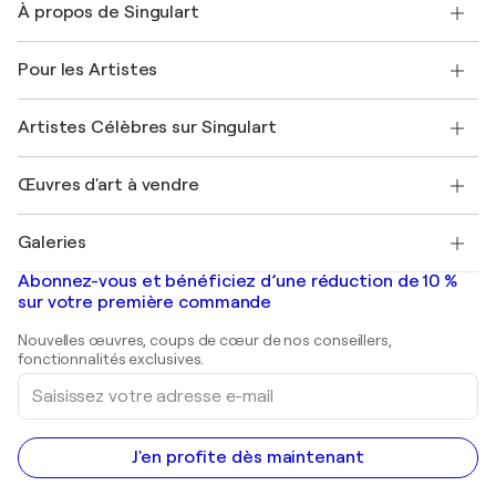
À propos de Singulart
Expédition
Politique de retour
A propos de nous
Témoignages de clients
Pour les Artistes
FAQ
Offrir une carte cadeau
Sociétés affiliées
Rejoignez notre programme commercial
Rejoindre Singulart en tant qu'artiste
Nos artistes
Mon compte
Artistes Célèbres sur Singulart
Se connecter en tant qu'Artiste
Magazine Singulart
Protection acheteur
Emplois
+33 1 76 44 06 42
Henri Matisse
Découvrez une sélection d'art original
Œuvres d'art à vendre
Marc Chagall
Pablo Picasso
Tableaux à vendre
Salvador Dalí
Galeries
Tableaux abstraits à vendre
Banksy
Peintures à l'huile
Mr. Brainwash
Galeries d'art en France
Abonnez-vous et bénéficiez d’une réduction de 10 %
Peintures de paysage
Shepard Fairey
Galeries d'art en Belgique
sur votre première commande
Estampes
Sculptures
Nouvelles œuvres, coups de cœur de nos conseillers,
Peintures acryliques
fonctionnalités exclusives.
Saisissez
votre
adresse
e-
mail
J'en profite dès maintenant