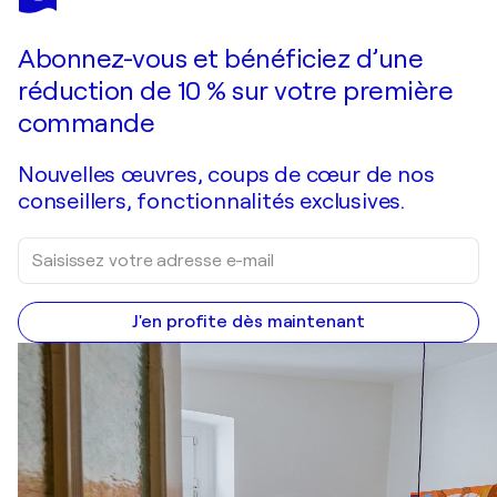
BOGATSKA
Vous avez adoré cette oeuvre mais elle est vendue ?
No Rules
Abonnez-vous et bénéficiez d’une
Je passe commande
réduction de 10 % sur votre première
commande
Nouvelles œuvres, coups de cœur de nos
conseillers, fonctionnalités exclusives.
J'en profite dès maintenant