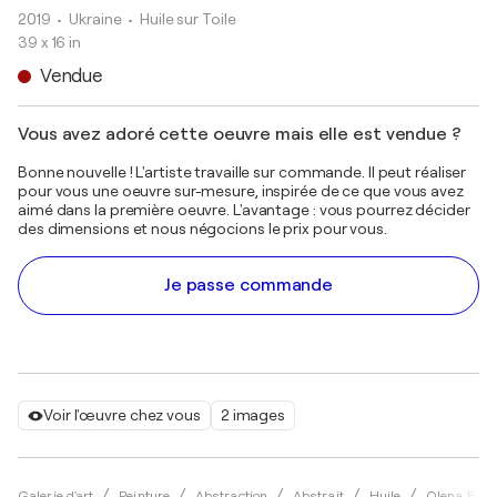
2019
• Ukraine
•
Huile sur Toile
39 x 16 in
Vendue
Vous avez adoré cette oeuvre mais elle est vendue ?
Bonne nouvelle ! L'artiste travaille sur commande. Il peut réaliser
pour vous une oeuvre sur-mesure, inspirée de ce que vous avez
aimé dans la première oeuvre. L'avantage : vous pourrez décider
des dimensions et nous négocions le prix pour vous.
Je passe commande
Voir l'œuvre chez vous
2 images
Galerie d'art
Peinture
Abstraction
Abstrait
Huile
Olena Boga