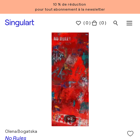
10 % de réduction
pour tout abonnement à la newsletter
(
0
)
( 0 )
1
/
2
Olena Bogatska
No Rules