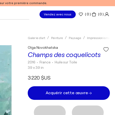
% sur votre première commande.
(
0
)
( 0 )
Vendez avec nous
Galerie d'art
Peinture
Paysage
Impressionisme
Olga Novokhatska
Champs des coquelicots
2016
• France
•
Huile sur Toile
39 x 39 in
3 220 $US
Acquérir cette œuvre