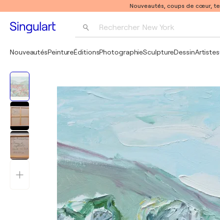
Nouveautés, coups de cœur, t
Rechercher 
New York
Photographie
Nouveautés
Peinture
Éditions
Photographie
Sculpture
Dessin
Artistes
Pop Art
Pablo Picasso