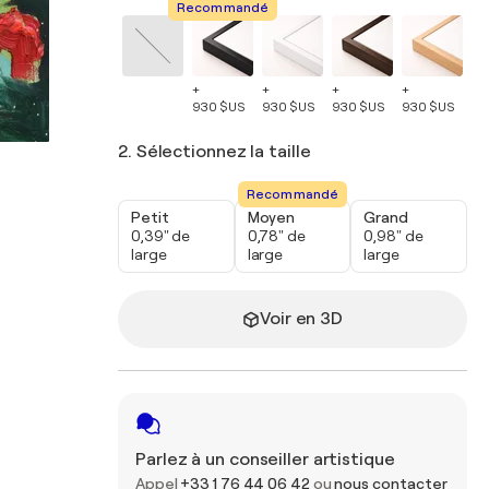
Recommandé
+
+
+
+
+
930 $US
930 $US
930 $US
930 $US
93
2. Sélectionnez la taille
Recommandé
Petit
Moyen
Grand
0,39" de
0,78" de
0,98" de
large
large
large
Voir en 3D
Parlez à un conseiller artistique
Appel
+33 1 76 44 06 42
ou
nous contacter