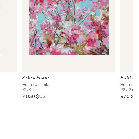
Arbre Fleuri
Petite 
Huile sur Toile
Huile sur 
31x31in
22x13in
2 630 $US
970 $U