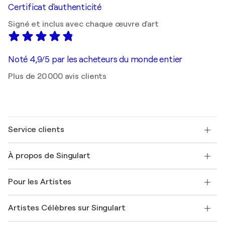
Certificat d'authenticité
Signé et inclus avec chaque œuvre d'art
Noté 4,9/5 par les acheteurs du monde entier
Plus de 20 000 avis clients
Service clients
Nous contacter
À propos de Singulart
Expédition
Politique de retour
A propos de nous
Témoignages de clients
Pour les Artistes
FAQ
Offrir une carte cadeau
Sociétés affiliées
Rejoignez notre programme commercial
Rejoindre Singulart en tant qu'artiste
Nos artistes
Mon compte
Artistes Célèbres sur Singulart
Se connecter en tant qu'Artiste
Magazine Singulart
Protection acheteur
Emplois
+33 1 76 44 06 42