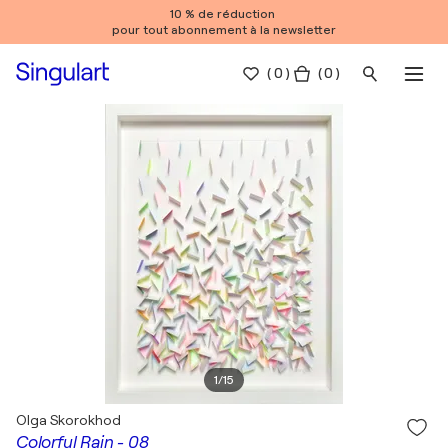
10 % de réduction
pour tout abonnement à la newsletter
(
0
)
( 0 )
1
/
15
Olga Skorokhod
Colorful Rain - 08