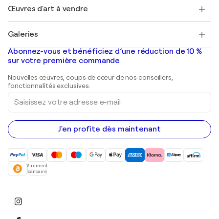
Henri Matisse
Découvrez une sélection d'art original
Œuvres d'art à vendre
Marc Chagall
Pablo Picasso
Tableaux à vendre
Salvador Dalí
Galeries
Tableaux abstraits à vendre
Banksy
Peintures à l'huile
Mr. Brainwash
Galeries d'art en France
Abonnez-vous et bénéficiez d’une réduction de 10 %
Peintures de paysage
Shepard Fairey
Galeries d'art en Belgique
sur votre première commande
Estampes
Sculptures
Nouvelles œuvres, coups de cœur de nos conseillers,
Peintures acryliques
fonctionnalités exclusives.
Saisissez
votre
adresse
e-
mail
J'en profite dès maintenant
Virement
bancaire