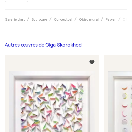
Galerie d'art
Sculpture
Conceptuel
Objet mural
Papier
Olga 
Autres œuvres de
Olga Skorokhod