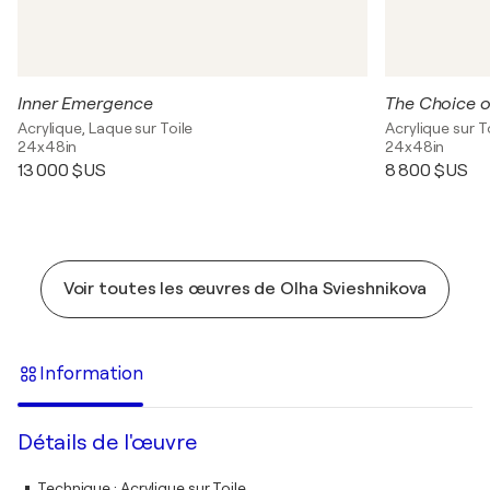
Inner Emergence
The Choice o
Acrylique, Laque sur Toile
Acrylique sur T
24x48in
24x48in
13 000 $US
8 800 $US
Voir toutes les œuvres de Olha Svieshnikova
Information
Détails de l'œuvre
Technique
:
Acrylique sur Toile