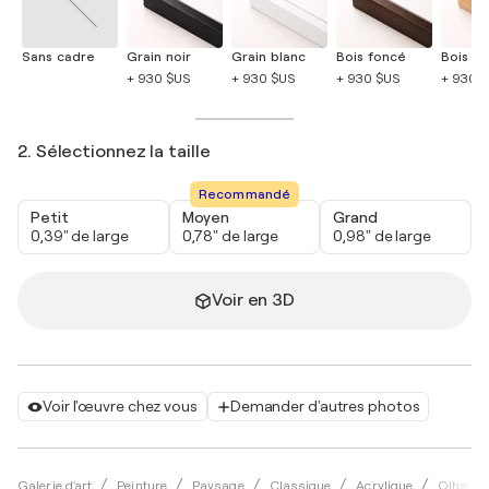
Sans cadre
Grain noir
Grain blanc
Bois foncé
Bois cla
+ 930 $US
+ 930 $US
+ 930 $US
+ 930 
2. Sélectionnez la taille
Recommandé
Petit
Moyen
Grand
0,39" de large
0,78" de large
0,98" de large
Voir en 3D
Voir l'œuvre chez vous
Demander d'autres photos
Galerie d'art
Peinture
Paysage
Classique
Acrylique
Olha Sv