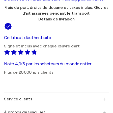
Frais de port, droits de douane et taxes inclus. Œuvres
d'art assurées pendant le transport.
Détails de livraison
Certificat d'authenticité
Signé et inclus avec chaque œuvre d'art
Noté 4,9/5 par les acheteurs du monde entier
Plus de 20 000 avis clients
Service clients
Nous contacter
À propos de Singulart
Expédition