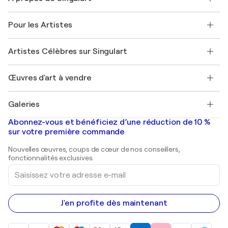
Politique de retour
A propos de nous
Témoignages de clients
Pour les Artistes
FAQ
Offrir une carte cadeau
Sociétés affiliées
Rejoignez notre programme commercial
Rejoindre Singulart en tant qu'artiste
Nos artistes
Mon compte
Artistes Célèbres sur Singulart
Se connecter en tant qu'Artiste
Magazine Singulart
Protection acheteur
Emplois
+33 1 76 44 06 42
Henri Matisse
Découvrez une sélection d'art original
Œuvres d'art à vendre
Marc Chagall
Pablo Picasso
Tableaux à vendre
Salvador Dalí
Galeries
Tableaux abstraits à vendre
Banksy
Peintures à l'huile
Mr. Brainwash
Galeries d'art en France
Abonnez-vous et bénéficiez d’une réduction de 10 %
Peintures de paysage
Shepard Fairey
Galeries d'art en Belgique
sur votre première commande
Estampes
Sculptures
Nouvelles œuvres, coups de cœur de nos conseillers,
Peintures acryliques
fonctionnalités exclusives.
Saisissez
votre
adresse
e-
mail
J'en profite dès maintenant