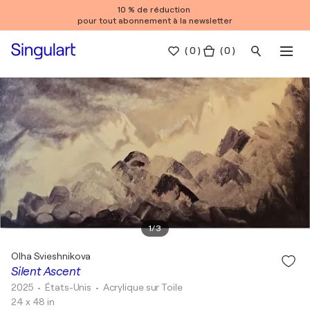
10 % de réduction
pour tout abonnement à la newsletter
(
0
)
( 0 )
1
/
3
Olha Svieshnikova
Silent Ascent
2025
• États-Unis
•
Acrylique sur Toile
24 x 48 in