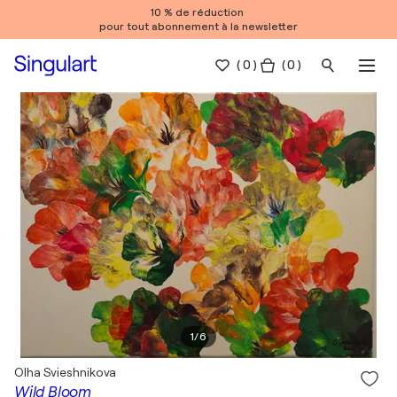
10 % de réduction
pour tout abonnement à la newsletter
(
0
)
( 0 )
1
/
6
Olha Svieshnikova
Wild Bloom