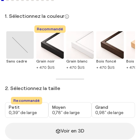
1. Sélectionnez la couleur
Recommandé
Sans cadre
Grain noir
Grain blanc
Bois foncé
Bois cla
+ 470 $US
+ 470 $US
+ 470 $US
+ 470 
2. Sélectionnez la taille
Recommandé
Petit
Moyen
Grand
0,39" de large
0,78" de large
0,98" de large
Voir en 3D