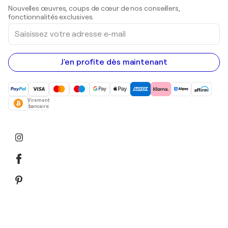
Sculptures
Nouvelles œuvres, coups de cœur de nos conseillers,
Peintures acryliques
fonctionnalités exclusives.
Saisissez
votre
adresse
e-
mail
J'en profite dès maintenant
Virement
bancaire