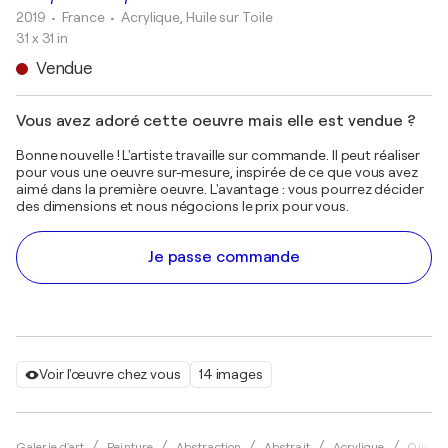
2019
• France
•
Acrylique, Huile sur Toile
31 x 31 in
Vendue
Vous avez adoré cette oeuvre mais elle est vendue ?
Bonne nouvelle ! L'artiste travaille sur commande. Il peut réaliser
pour vous une oeuvre sur-mesure, inspirée de ce que vous avez
aimé dans la première oeuvre. L'avantage : vous pourrez décider
des dimensions et nous négocions le prix pour vous.
Je passe commande
Voir l'œuvre chez vous
14 images
Galerie d'art
Peinture
Abstraction
Abstrait
Acrylique
Olivie