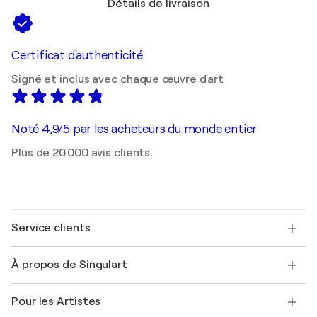
Détails de livraison
Certificat d'authenticité
Signé et inclus avec chaque œuvre d'art
Noté 4,9/5 par les acheteurs du monde entier
Plus de 20 000 avis clients
Service clients
Nous contacter
À propos de Singulart
Expédition
Politique de retour
A propos de nous
Témoignages de clients
Pour les Artistes
FAQ
Offrir une carte cadeau
Sociétés affiliées