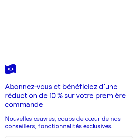
OLIVIER
MESSAS
Vous avez adoré cette oeuvre mais elle est vendue ?
Escapade « Expression libre 2019 »
Abonnez-vous et bénéficiez d’une
Je passe commande
réduction de 10 % sur votre première
commande
Nouvelles œuvres, coups de cœur de nos
conseillers, fonctionnalités exclusives.