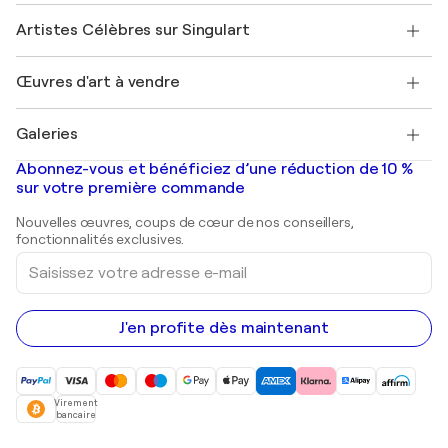
Rejoignez notre programme commercial
Rejoindre Singulart en tant qu'artiste
Nos artistes
Mon compte
Artistes Célèbres sur Singulart
Se connecter en tant qu'Artiste
Magazine Singulart
Protection acheteur
Emplois
+33 1 76 44 06 42
Henri Matisse
Découvrez une sélection d'art original
Œuvres d'art à vendre
Marc Chagall
Pablo Picasso
Tableaux à vendre
Salvador Dalí
Galeries
Tableaux abstraits à vendre
Banksy
Peintures à l'huile
Mr. Brainwash
Galeries d'art en France
Abonnez-vous et bénéficiez d’une réduction de 10 %
Peintures de paysage
Shepard Fairey
Galeries d'art en Belgique
sur votre première commande
Estampes
Sculptures
Nouvelles œuvres, coups de cœur de nos conseillers,
Peintures acryliques
fonctionnalités exclusives.
Saisissez
votre
adresse
e-
mail
J'en profite dès maintenant
Virement
bancaire