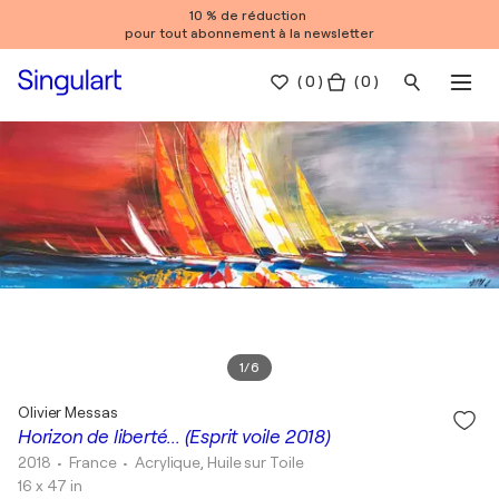
10 % de réduction
pour tout abonnement à la newsletter
(
0
)
( 0 )
1
/
6
Olivier Messas
Horizon de liberté... (Esprit voile 2018)
2018
• France
•
Acrylique, Huile sur Toile
16 x 47 in