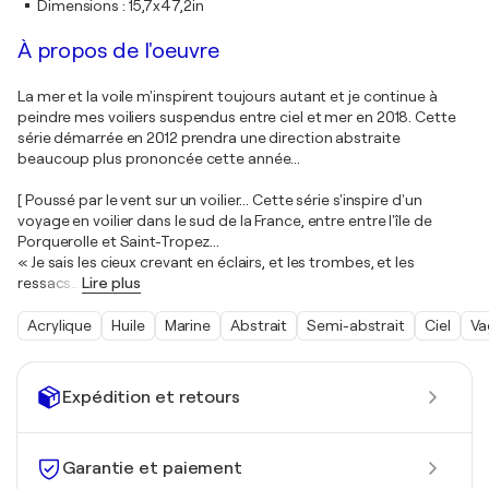
Dimensions
:
15,7x47,2in
À propos de l'oeuvre
La mer et la voile m'inspirent toujours autant et je continue à
peindre mes voiliers suspendus entre ciel et mer en 2018. Cette
série démarrée en 2012 prendra une direction abstraite
beaucoup plus prononcée cette année...
[ Poussé par le vent sur un voilier... Cette série s'inspire d'un
voyage en voilier dans le sud de la France, entre entre l'île de
Porquerolle et Saint-Tropez...
« Je sais les cieux crevant en éclairs, et les trombes, et les
ressacs
…
Lire plus
Acrylique
Huile
Marine
Abstrait
Semi-abstrait
Ciel
Va
Expédition et retours
Garantie et paiement