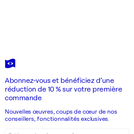
OLIVIER
MESSAS
Vous avez adoré cette oeuvre mais elle est vendue ?
Horizon de liberté... (Esprit voile 2018)
Abonnez-vous et bénéficiez d’une
Je passe commande
réduction de 10 % sur votre première
commande
Nouvelles œuvres, coups de cœur de nos
conseillers, fonctionnalités exclusives.