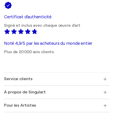
Certificat d'authenticité
Signé et inclus avec chaque œuvre d'art
Noté 4,9/5 par les acheteurs du monde entier
Plus de 20 000 avis clients
Service clients
Nous contacter
À propos de Singulart
Expédition
Politique de retour
A propos de nous
Témoignages de clients
Pour les Artistes
FAQ
Offrir une carte cadeau
Sociétés affiliées
Rejoignez notre programme commercial