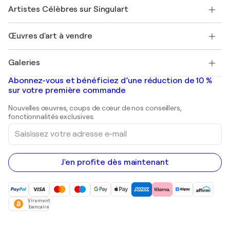
Rejoindre Singulart en tant qu'artiste
Nos artistes
Mon compte
Artistes Célèbres sur Singulart
Se connecter en tant qu'Artiste
Magazine Singulart
Protection acheteur
Emplois
+33 1 76 44 06 42
Henri Matisse
Découvrez une sélection d'art original
Œuvres d'art à vendre
Marc Chagall
Pablo Picasso
Tableaux à vendre
Salvador Dalí
Galeries
Tableaux abstraits à vendre
Banksy
Peintures à l'huile
Mr. Brainwash
Galeries d'art en France
Abonnez-vous et bénéficiez d’une réduction de 10 %
Peintures de paysage
Shepard Fairey
Galeries d'art en Belgique
sur votre première commande
Estampes
Sculptures
Nouvelles œuvres, coups de cœur de nos conseillers,
Peintures acryliques
fonctionnalités exclusives.
Saisissez
votre
adresse
e-
mail
J'en profite dès maintenant
Virement
bancaire