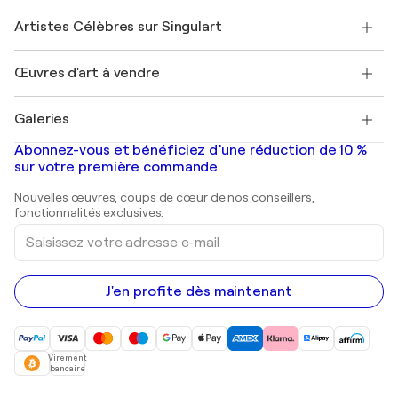
Rejoignez notre programme commercial
Rejoindre Singulart en tant qu'artiste
Nos artistes
Mon compte
Artistes Célèbres sur Singulart
Se connecter en tant qu'Artiste
Magazine Singulart
Protection acheteur
Emplois
+33 1 76 44 06 42
Henri Matisse
Découvrez une sélection d'art original
Œuvres d'art à vendre
Marc Chagall
Pablo Picasso
Tableaux à vendre
Salvador Dalí
Galeries
Tableaux abstraits à vendre
Banksy
Peintures à l'huile
Mr. Brainwash
Galeries d'art en France
Abonnez-vous et bénéficiez d’une réduction de 10 %
Peintures de paysage
Shepard Fairey
Galeries d'art en Belgique
sur votre première commande
Estampes
Sculptures
Nouvelles œuvres, coups de cœur de nos conseillers,
Peintures acryliques
fonctionnalités exclusives.
Saisissez
votre
adresse
e-
mail
J'en profite dès maintenant
Virement
bancaire