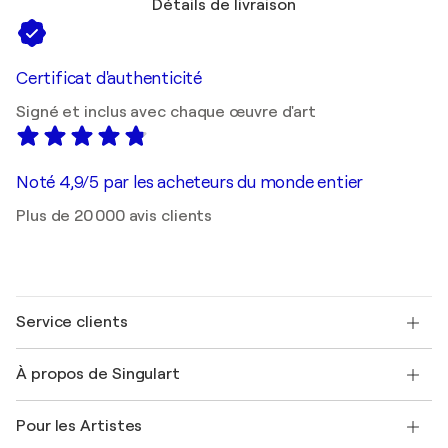
Détails de livraison
Certificat d'authenticité
Signé et inclus avec chaque œuvre d'art
Noté 4,9/5 par les acheteurs du monde entier
Plus de 20 000 avis clients
Service clients
Nous contacter
À propos de Singulart
Expédition
Politique de retour
A propos de nous
Témoignages de clients
Pour les Artistes
FAQ
Offrir une carte cadeau
Sociétés affiliées