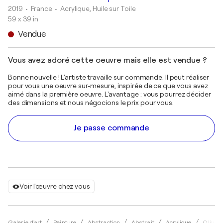
2019
• France
•
Acrylique, Huile sur Toile
59 x 39 in
Vendue
Vous avez adoré cette oeuvre mais elle est vendue ?
Bonne nouvelle ! L'artiste travaille sur commande. Il peut réaliser
pour vous une oeuvre sur-mesure, inspirée de ce que vous avez
aimé dans la première oeuvre. L'avantage : vous pourrez décider
des dimensions et nous négocions le prix pour vous.
Je passe commande
Voir l'œuvre chez vous
Galerie d'art
Peinture
Abstraction
Abstrait
Acrylique
Olivie