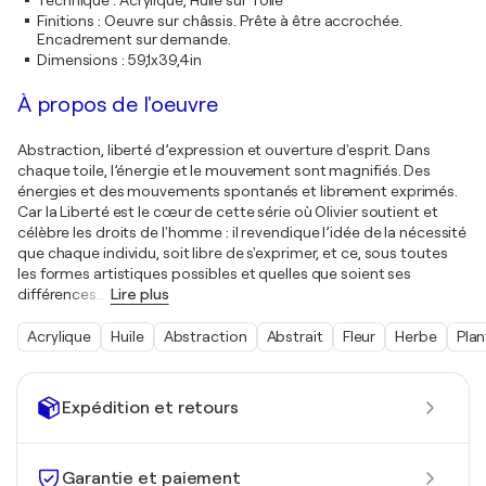
Technique
:
Acrylique, Huile sur Toile
Finitions
:
Oeuvre sur châssis. Prête à être accrochée.
Encadrement sur demande.
Dimensions
:
59,1x39,4in
À propos de l'oeuvre
Abstraction, liberté d’expression et ouverture d'esprit. Dans
chaque toile, l’énergie et le mouvement sont magnifiés. Des
énergies et des mouvements spontanés et librement exprimés.
Car la Liberté est le cœur de cette série où Olivier soutient et
célèbre les droits de l'homme : il revendique l’idée de la nécessité
que chaque individu, soit libre de s'exprimer, et ce, sous toutes
les formes artistiques possibles et quelles que soient ses
différences.
…
Lire plus
Acrylique
Huile
Abstraction
Abstrait
Fleur
Herbe
Plan
Expédition et retours
Garantie et paiement