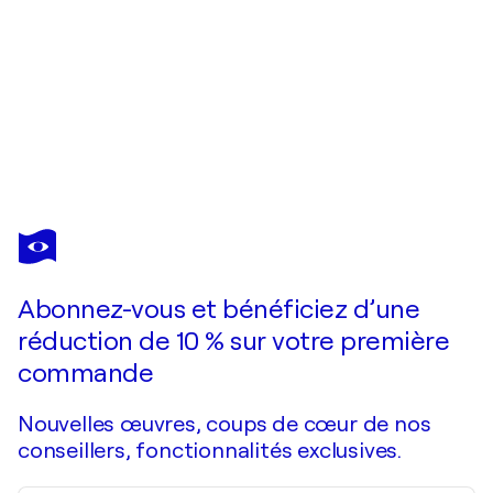
OLIVIER
MESSAS
Vous avez adoré cette oeuvre mais elle est vendue ?
HORIZON DE LIBERTÉ « Expression libre 2019 »
Abonnez-vous et bénéficiez d’une
Je passe commande
réduction de 10 % sur votre première
commande
Nouvelles œuvres, coups de cœur de nos
conseillers, fonctionnalités exclusives.