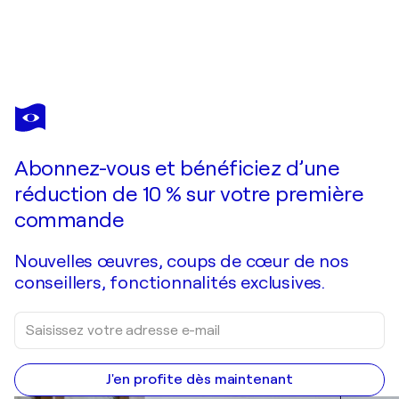
OLIVIER
MESSAS
Vous avez adoré cette oeuvre mais elle est vendue ?
Kiss from a rose... III (Expression libre 2021)
Abonnez-vous et bénéficiez d’une
Je passe commande
réduction de 10 % sur votre première
commande
Nouvelles œuvres, coups de cœur de nos
conseillers, fonctionnalités exclusives.
J'en profite dès maintenant