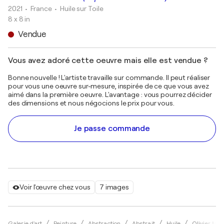
2021
• France
•
Huile sur Toile
8 x 8 in
Vendue
Vous avez adoré cette oeuvre mais elle est vendue ?
Bonne nouvelle ! L'artiste travaille sur commande. Il peut réaliser
pour vous une oeuvre sur-mesure, inspirée de ce que vous avez
aimé dans la première oeuvre. L'avantage : vous pourrez décider
des dimensions et nous négocions le prix pour vous.
Je passe commande
Voir l'œuvre chez vous
7 images
Galerie d'art
Peinture
Abstraction
Abstrait
Huile
Olivier Me