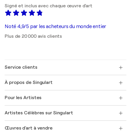
Signé et inclus avec chaque œuvre d'art
Noté 4,9/5 par les acheteurs du monde entier
Plus de 20 000 avis clients
Service clients
Nous contacter
À propos de Singulart
Expédition
Politique de retour
A propos de nous
Témoignages de clients
Pour les Artistes
FAQ
Offrir une carte cadeau
Sociétés affiliées
Rejoignez notre programme commercial
Rejoindre Singulart en tant qu'artiste
Nos artistes
Mon compte
Artistes Célèbres sur Singulart
Se connecter en tant qu'Artiste
Magazine Singulart
Protection acheteur
Emplois
+33 1 76 44 06 42
Henri Matisse
Découvrez une sélection d'art original
Œuvres d'art à vendre
Marc Chagall