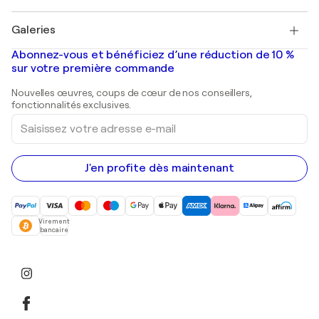
Pablo Picasso
Tableaux à vendre
Salvador Dalí
Galeries
Tableaux abstraits à vendre
Banksy
Peintures à l'huile
Mr. Brainwash
Galeries d'art en France
Abonnez-vous et bénéficiez d’une réduction de 10 %
Peintures de paysage
Shepard Fairey
Galeries d'art en Belgique
sur votre première commande
Estampes
Sculptures
Nouvelles œuvres, coups de cœur de nos conseillers,
Peintures acryliques
fonctionnalités exclusives.
Saisissez
votre
adresse
e-
mail
J'en profite dès maintenant
Virement
bancaire