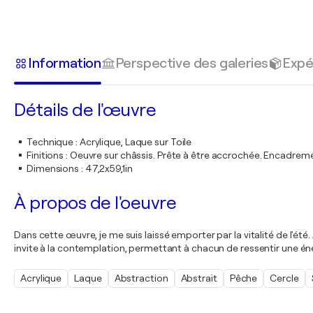
Information
Perspective des galeries
Expé
Détails de l'œuvre
Technique
:
Acrylique, Laque sur Toile
Finitions
:
Oeuvre sur châssis. Prête à être accrochée. Encadre
Dimensions
:
47,2x59,1in
À propos de l'oeuvre
Dans cette œuvre, je me suis laissé emporter par la vitalité de l'été
invite à la contemplation, permettant à chacun de ressentir une éner
Acrylique
Laque
Abstraction
Abstrait
Pêche
Cercle