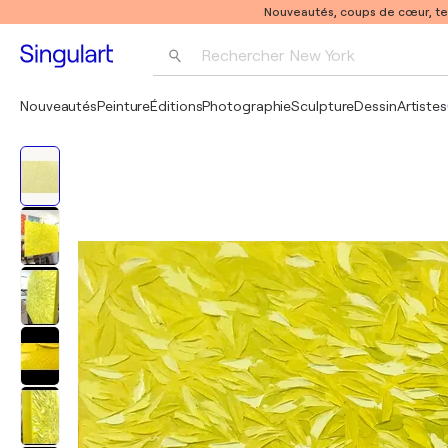
Nouveautés, coups de cœur, t
Rechercher 
New York
Photographie
Nouveautés
Peinture
Éditions
Photographie
Sculpture
Dessin
Artistes
Pop Art
Pablo Picasso