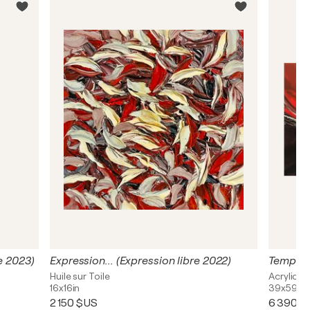
re 2023)
Expression... (Expression libre 2022)
Huile sur Toile
Acrylique
16x16in
39x59in
2 150 $US
6 390 $