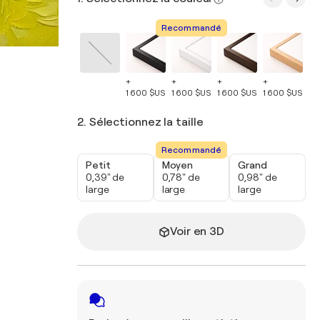
Recommandé
+
+
+
+
+
1 600 $US
1 600 $US
1 600 $US
1 600 $US
1 
2. Sélectionnez la taille
Recommandé
Petit
Moyen
Grand
0,39" de
0,78" de
0,98" de
large
large
large
Voir en 3D