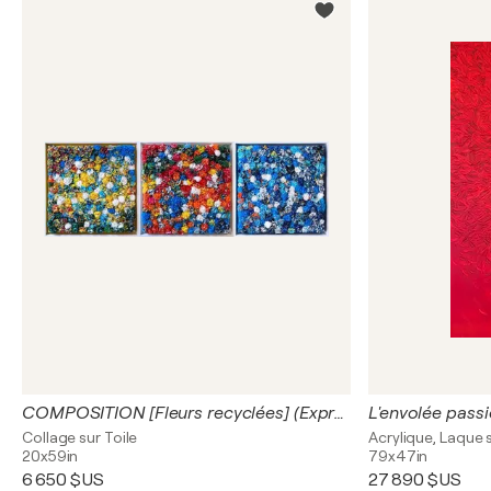
COMPOSITION [Fleurs recyclées] (Expression libre 2023)
Collage sur Toile
Acrylique, Laque s
20x59in
79x47in
6 650 $US
27 890 $US