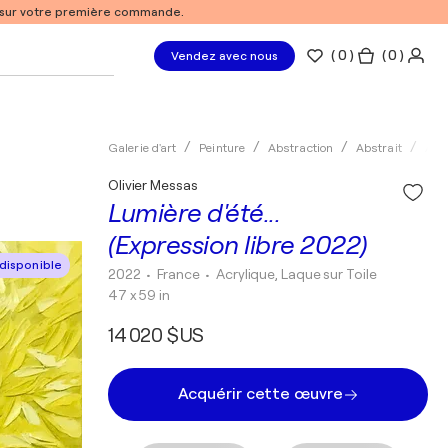
% sur votre première commande.
(
0
)
( 0 )
Vendez avec nous
Galerie d'art
Peinture
Abstraction
Abstrait
Acry
Olivier Messas
Lumière d'été...
(Expression libre 2022)
disponible
2022
• France
•
Acrylique, Laque sur Toile
47 x 59 in
14 020 $US
Acquérir cette œuvre