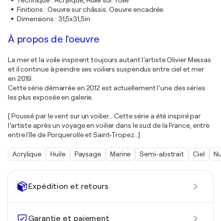
Technique
:
Acrylique, Huile sur Toile
Finitions
:
Oeuvre sur châssis. Oeuvre encadrée.
Dimensions
:
31,5x31,5in
À propos de l'oeuvre
La mer et la voile inspirent toujours autant l’artiste Olivier Messas
et il continue à peindre ses voiliers suspendus entre ciel et mer
en 2019.
Cette série démarrée en 2012 est actuellement l’une des séries
les plus exposée en galerie.
[ Poussé par le vent sur un voilier... Cette série a été inspiré par
l’artiste après un voyage en voilier dans le sud de la France, entre
entre l'île de Porquerolle et Saint-Tropez...]
Acrylique
Huile
Paysage
Marine
Semi-abstrait
Ciel
N
Expédition et retours
Garantie et paiement