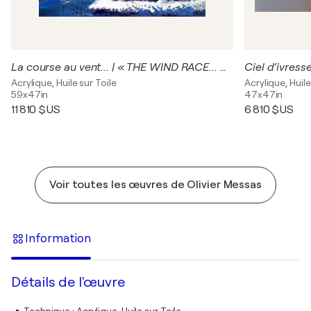
La course au vent... | « THE WIND RACE... » (Esprit voile 2019)
Ciel d‘ivresse
Acrylique, Huile sur Toile
Acrylique, Huile
59x47in
47x47in
11 810 $US
6 810 $US
Voir toutes les œuvres de Olivier Messas
Information
Détails de l'œuvre