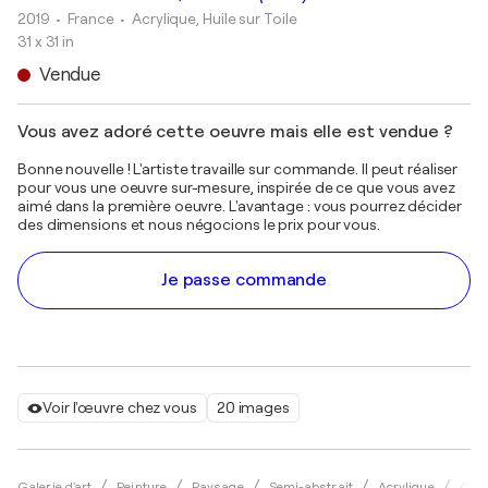
2019
• France
•
Acrylique, Huile sur Toile
31 x 31 in
Vendue
Vous avez adoré cette oeuvre mais elle est vendue ?
Bonne nouvelle ! L'artiste travaille sur commande. Il peut réaliser
pour vous une oeuvre sur-mesure, inspirée de ce que vous avez
aimé dans la première oeuvre. L'avantage : vous pourrez décider
des dimensions et nous négocions le prix pour vous.
Je passe commande
Voir l'œuvre chez vous
20 images
Galerie d'art
Peinture
Paysage
Semi-abstrait
Acrylique
Oliv