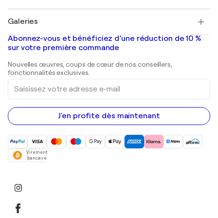
Pablo Picasso
Tableaux à vendre
Salvador Dalí
Galeries
Tableaux abstraits à vendre
Banksy
Peintures à l'huile
Mr. Brainwash
Galeries d'art en France
Abonnez-vous et bénéficiez d’une réduction de 10 %
Peintures de paysage
Shepard Fairey
Galeries d'art en Belgique
sur votre première commande
Estampes
Sculptures
Nouvelles œuvres, coups de cœur de nos conseillers,
Peintures acryliques
fonctionnalités exclusives.
Saisissez
votre
adresse
e-
mail
J'en profite dès maintenant
Virement
bancaire