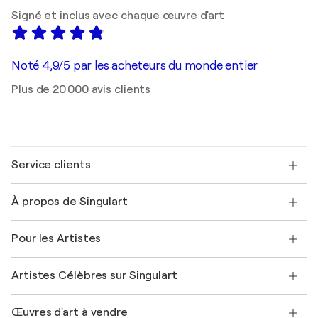
Signé et inclus avec chaque œuvre d'art
Noté 4,9/5 par les acheteurs du monde entier
Plus de 20 000 avis clients
Service clients
Nous contacter
À propos de Singulart
Expédition
Politique de retour
A propos de nous
Témoignages de clients
Pour les Artistes
FAQ
Offrir une carte cadeau
Sociétés affiliées
Rejoignez notre programme commercial
Rejoindre Singulart en tant qu'artiste
Nos artistes
Mon compte
Artistes Célèbres sur Singulart
Se connecter en tant qu'Artiste
Magazine Singulart
Protection acheteur
Emplois
+33 1 76 44 06 42
Henri Matisse
Découvrez une sélection d'art original
Œuvres d'art à vendre
Marc Chagall