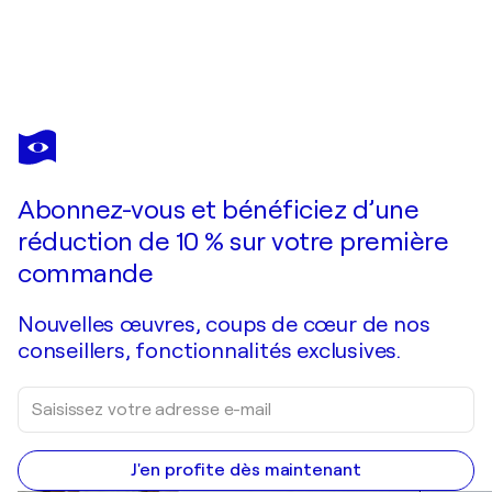
OLIVIER
MESSAS
Vous avez adoré cette oeuvre mais elle est vendue ?
La course au vent... | "RACE..." (2019)
Abonnez-vous et bénéficiez d’une
Je passe commande
réduction de 10 % sur votre première
commande
Nouvelles œuvres, coups de cœur de nos
conseillers, fonctionnalités exclusives.
J'en profite dès maintenant