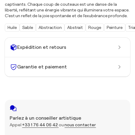
captivants. Chaque coup de couteaux est une danse de la
liberté, reflétant une énergie vibrante qui illuminera votre espace.
C'est un reflet de la joie spontanée et de l'exubérance profonde.
Huile
Sable
Abstraction
Abstrait
Rouge
Peinture
Tri
Expédition et retours
Garantie et paiement
Parlez à un conseiller artistique
Appel
+33 1 76 44 06 42
ou
nous contacter