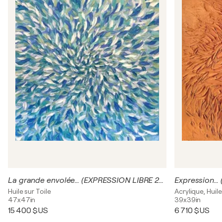
La grande envolée… (EXPRESSION LIBRE 2024)
Expression…
Huile sur Toile
Acrylique, Huile
47x47in
39x39in
15 400 $US
6 710 $US