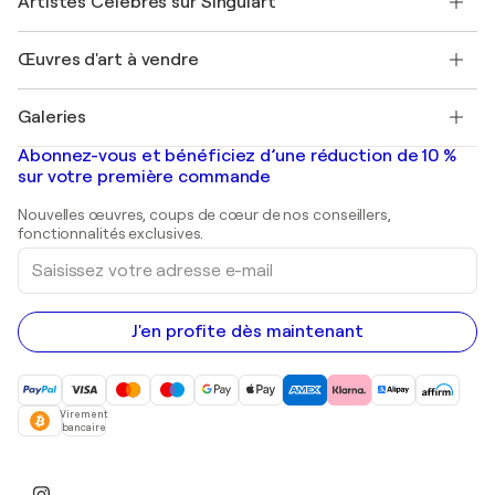
Artistes Célèbres sur Singulart
Se connecter en tant qu'Artiste
Magazine Singulart
Protection acheteur
Emplois
+33 1 76 44 06 42
Henri Matisse
Découvrez une sélection d'art original
Œuvres d'art à vendre
Marc Chagall
Pablo Picasso
Tableaux à vendre
Salvador Dalí
Galeries
Tableaux abstraits à vendre
Banksy
Peintures à l'huile
Mr. Brainwash
Galeries d'art en France
Abonnez-vous et bénéficiez d’une réduction de 10 %
Peintures de paysage
Shepard Fairey
Galeries d'art en Belgique
sur votre première commande
Estampes
Sculptures
Nouvelles œuvres, coups de cœur de nos conseillers,
Peintures acryliques
fonctionnalités exclusives.
Saisissez
votre
adresse
e-
mail
J'en profite dès maintenant
Virement
bancaire