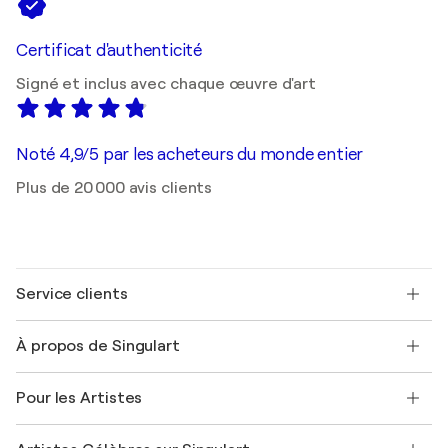
Certificat d'authenticité
Signé et inclus avec chaque œuvre d'art
Noté 4,9/5 par les acheteurs du monde entier
Plus de 20 000 avis clients
Service clients
Nous contacter
À propos de Singulart
Expédition
Politique de retour
A propos de nous
Témoignages de clients
Pour les Artistes
FAQ
Offrir une carte cadeau
Sociétés affiliées
Rejoignez notre programme commercial
Rejoindre Singulart en tant qu'artiste
Nos artistes
Mon compte