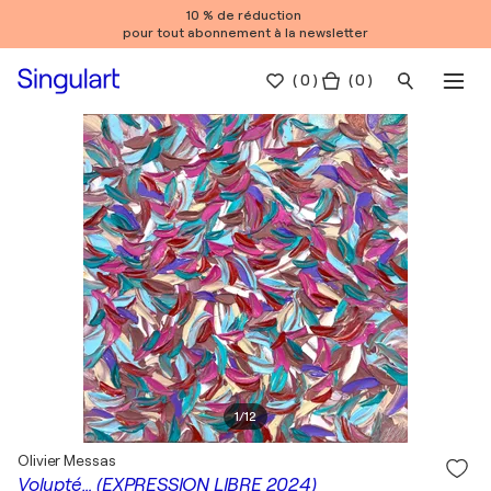
10 % de réduction
pour tout abonnement à la newsletter
(
0
)
( 0 )
1
/
12
Olivier Messas
Volupté… (EXPRESSION LIBRE 2024)