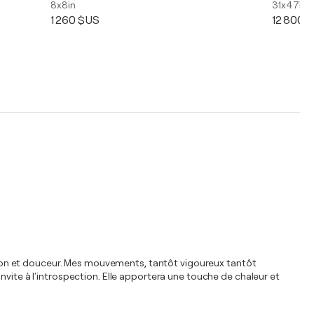
8x8in
31x47in
1 260 $US
12 800 
assion et douceur. Mes mouvements, tantôt vigoureux tantôt
nvite à l'introspection. Elle apportera une touche de chaleur et