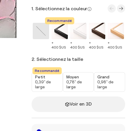
1. Sélectionnez la couleur
Recommandé
+
+
+
+
+
400 $US
400 $US
400 $US
400 $US
40
2. Sélectionnez la taille
Recommandé
Petit
Moyen
Grand
0,39" de
0,78" de
0,98" de
large
large
large
Voir en 3D