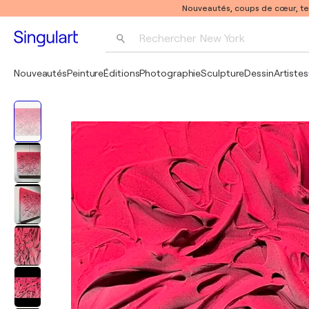
Nouveautés, coups de cœur, t
Rechercher 
New York
Photographie
Nouveautés
Peinture
Éditions
Photographie
Sculpture
Dessin
Artistes
Pop Art
Pablo Picasso