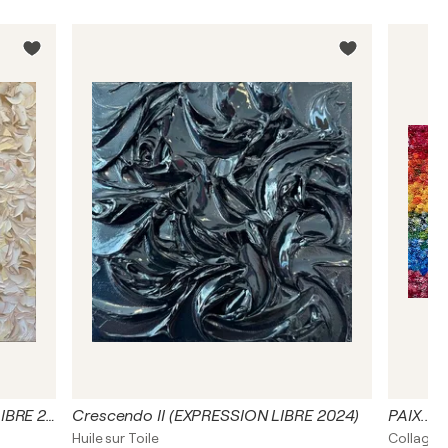
L’envolée lyrique… (EXPRESSION LIBRE 2024)
Crescendo II (EXPRESSION LIBRE 2024)
PAIX...
Huile sur Toile
Collage, 