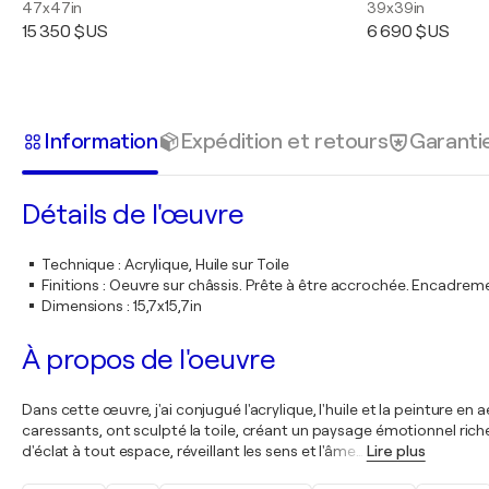
47x47in
39x39in
15 350 $US
6 690 $US
Information
Expédition et retours
Garanti
Détails de l'œuvre
Technique
:
Acrylique, Huile sur Toile
Finitions
:
Oeuvre sur châssis. Prête à être accrochée. Encadre
Dimensions
:
15,7x15,7in
À propos de l'oeuvre
Dans cette œuvre, j'ai conjugué l'acrylique, l'huile et la peinture
caressants, ont sculpté la toile, créant un paysage émotionnel rich
d'éclat à tout espace, réveillant les sens et l'âme
…
Lire plus