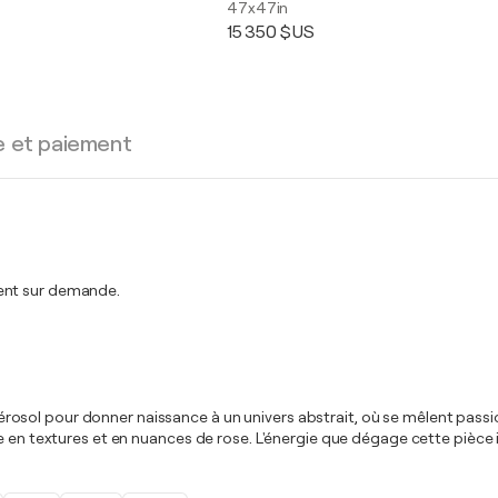
47x47in
15 350 $US
e et paiement
ment sur demande.
 en aérosol pour donner naissance à un univers abstrait, où se mêlent p
e en textures et en nuances de rose. L'énergie que dégage cette pièce i