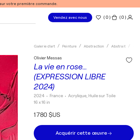
% sur votre première commande.
(
0
)
( 0 )
Vendez avec nous
Galerie d'art
Peinture
Abstraction
Abstrait
Acry
Olivier Messas
La vie en rose…
(EXPRESSION LIBRE
2024)
2024
• France
•
Acrylique, Huile sur Toile
16 x 16 in
1 780 $US
Acquérir cette œuvre