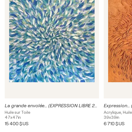
La grande envolée… (EXPRESSION LIBRE 2024)
Expression…
Huile sur Toile
Acrylique, Huile
47x47in
39x39in
15 400 $US
6 710 $US