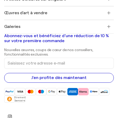
Magazine Singulart
Protection acheteur
Emplois
+33 1 76 44 06 42
Henri Matisse
Découvrez une sélection d'art original
Œuvres d'art à vendre
Marc Chagall
Pablo Picasso
Tableaux à vendre
Salvador Dalí
Galeries
Tableaux abstraits à vendre
Banksy
Peintures à l'huile
Mr. Brainwash
Galeries d'art en France
Abonnez-vous et bénéficiez d’une réduction de 10 %
Peintures de paysage
Shepard Fairey
Galeries d'art en Belgique
sur votre première commande
Estampes
Sculptures
Nouvelles œuvres, coups de cœur de nos conseillers,
Peintures acryliques
fonctionnalités exclusives.
Saisissez
votre
adresse
e-
mail
J'en profite dès maintenant
Virement
bancaire