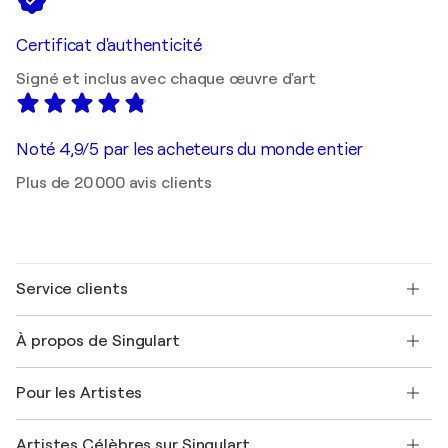
Certificat d'authenticité
Signé et inclus avec chaque œuvre d'art
Noté 4,9/5 par les acheteurs du monde entier
Plus de 20 000 avis clients
Service clients
Nous contacter
À propos de Singulart
Expédition
Politique de retour
A propos de nous
Témoignages de clients
Pour les Artistes
FAQ
Offrir une carte cadeau
Sociétés affiliées
Rejoignez notre programme commercial
Rejoindre Singulart en tant qu'artiste
Nos artistes
Mon compte
Artistes Célèbres sur Singulart
Se connecter en tant qu'Artiste