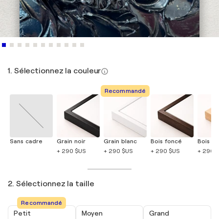
1. Sélectionnez la couleur
Recommandé
Sans cadre
Grain noir
Grain blanc
Bois foncé
Bois cla
+ 290 $US
+ 290 $US
+ 290 $US
+ 290 
2. Sélectionnez la taille
Recommandé
Petit
Moyen
Grand