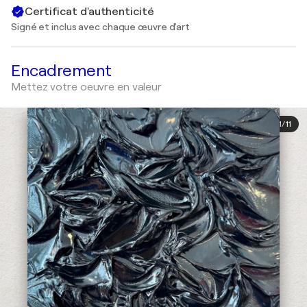
Certificat d'authenticité
Signé et inclus avec chaque œuvre d'art
Encadrement
Mettez votre oeuvre en valeur
1
/
11