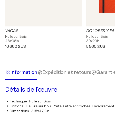
VACAS
DOLORES Y FA
Huile sur Bois
Huile sur Bois
48x98in
39x29in
10 680 $US
5 560 $US
Information
Expédition et retours
Garanti
Détails de l'œuvre
Technique
:
Huile sur Bois
Finitions
:
Oeuvre sur bois. Prête à être accrochée. Encadremen
Dimensions
:
31,5x47,2in