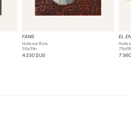
FANS
Huile sur Bois
Huile sur 
39x31in
79x118in
4 230 $US
7 360 $