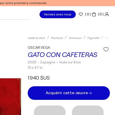
% sur votre première commande.
(
0
)
( 0 )
Vendez avec nous
Galerie d'art
Peinture
Animaux
Figuratif
Huile
OSCAR VEGA
GATO CON CAFETERAS
2026
• Espagne
•
Huile sur Bois
31 x 47 in
1 940 $US
Acquérir cette œuvre