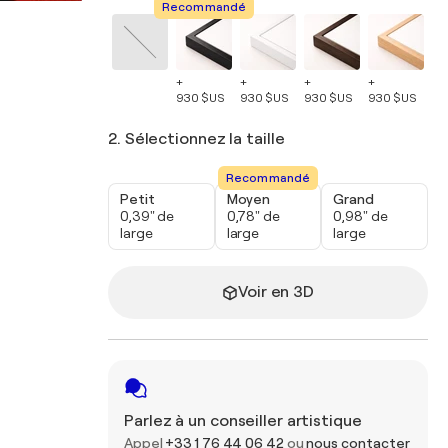
Recommandé
+
+
+
+
+
930 $US
930 $US
930 $US
930 $US
93
2. Sélectionnez la taille
Recommandé
Petit
Moyen
Grand
0,39" de
0,78" de
0,98" de
large
large
large
Voir en 3D
Parlez à un conseiller artistique
Appel
+33 1 76 44 06 42
ou
nous contacter