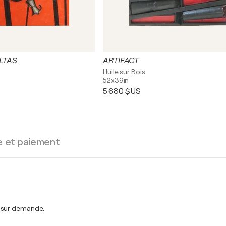
LTAS
ARTIFACT
Huile sur Bois
52x39in
5 680 $US
e et paiement
t sur demande.