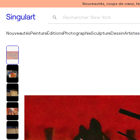
Nouveautés, coups de cœur, t
Rechercher 
New York
Photographie
Nouveautés
Peinture
Éditions
Photographie
Sculpture
Dessin
Artistes
Pop Art
Pablo Picasso