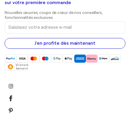
Galeries d'art en Belgique
sur votre première commande
Estampes
Sculptures
Nouvelles œuvres, coups de cœur de nos conseillers,
Peintures acryliques
fonctionnalités exclusives.
Saisissez
votre
adresse
e-
mail
J'en profite dès maintenant
Virement
bancaire