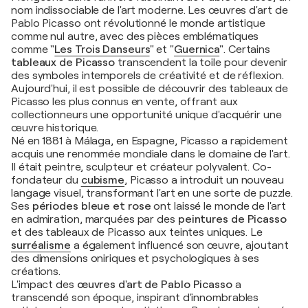
nom indissociable de l'art moderne. Les œuvres d'art de
Pablo Picasso ont révolutionné le monde artistique
comme nul autre, avec des pièces emblématiques
comme
"
Les Trois Danseurs
"
et
"
Guernica
"
. Certains
tableaux de Picasso
transcendent la toile pour devenir
des symboles intemporels de créativité et de réflexion.
Aujourd'hui, il est possible de découvrir des tableaux de
Picasso les plus connus en vente, offrant aux
collectionneurs une opportunité unique d'acquérir une
œuvre historique.
Né en 1881 à Málaga, en Espagne, Picasso a rapidement
acquis une renommée mondiale dans le domaine de l'art.
Il était peintre, sculpteur et créateur polyvalent. Co-
fondateur du
cubisme
, Picasso a introduit un nouveau
langage visuel, transformant l'art en une sorte de puzzle.
Ses
périodes bleue et rose
ont laissé le monde de l'art
en admiration, marquées par des
peintures de Picasso
et des tableaux de Picasso aux teintes uniques. Le
surréalisme
a également influencé son œuvre, ajoutant
des dimensions oniriques et psychologiques à ses
créations.
L'impact des
œuvres d'art de Pablo Picasso
a
transcendé son époque, inspirant d'innombrables