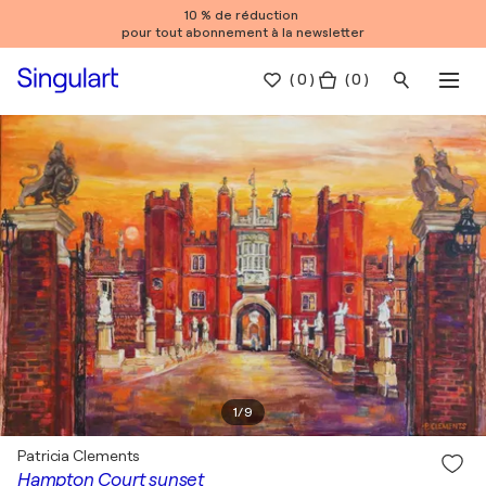
10 % de réduction
pour tout abonnement à la newsletter
(
0
)
( 0 )
1
/
9
Patricia Clements
Hampton Court sunset