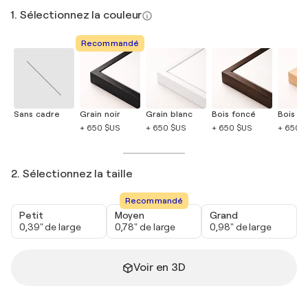
1. Sélectionnez la couleur
Recommandé
Sans cadre
Grain noir
Grain blanc
Bois foncé
Bois cla
+ 650 $US
+ 650 $US
+ 650 $US
+ 650 
2. Sélectionnez la taille
Recommandé
Petit
Moyen
Grand
0,39" de large
0,78" de large
0,98" de large
Voir en 3D