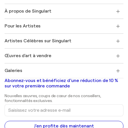
Nous contacter
À propos de Singulart
Expédition
Politique de retour
A propos de nous
Témoignages de clients
Pour les Artistes
FAQ
Offrir une carte cadeau
Sociétés affiliées
Rejoignez notre programme commercial
Rejoindre Singulart en tant qu'artiste
Nos artistes
Mon compte
Artistes Célèbres sur Singulart
Se connecter en tant qu'Artiste
Magazine Singulart
Protection acheteur
Emplois
+33 1 76 44 06 42
Henri Matisse
Découvrez une sélection d'art original
Œuvres d'art à vendre
Marc Chagall
Pablo Picasso
Tableaux à vendre
Salvador Dalí
Galeries
Tableaux abstraits à vendre
Banksy
Peintures à l'huile
Mr. Brainwash
Galeries d'art en France
Abonnez-vous et bénéficiez d’une réduction de 10 %
Peintures de paysage
Shepard Fairey
Galeries d'art en Belgique
sur votre première commande
Estampes
Sculptures
Nouvelles œuvres, coups de cœur de nos conseillers,
Peintures acryliques
fonctionnalités exclusives.
Saisissez
votre
adresse
e-
mail
J'en profite dès maintenant