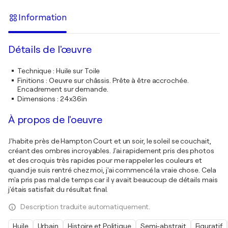
Information
Détails de l'œuvre
Technique
:
Huile sur Toile
Finitions
:
Oeuvre sur châssis. Prête à être accrochée.
Encadrement sur demande.
Dimensions
:
24x36in
À propos de l'oeuvre
J'habite près de Hampton Court et un soir, le soleil se couchait,
créant des ombres incroyables. J'ai rapidement pris des photos
et des croquis très rapides pour me rappeler les couleurs et
quand je suis rentré chez moi, j'ai commencé la vraie chose. Cela
m'a pris pas mal de temps car il y avait beaucoup de détails mais
j'étais satisfait du résultat final.
Description traduite automatiquement.
Huile
Urbain
Histoire et Politique
Semi-abstrait
Figuratif