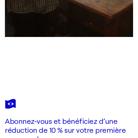
PATRICIA CLEMENTS
Hampton Court sunset
2 920 $US
Faire une offre
Acquérir
Abonnez-vous et bénéficiez d’une
réduction de 10 % sur votre première