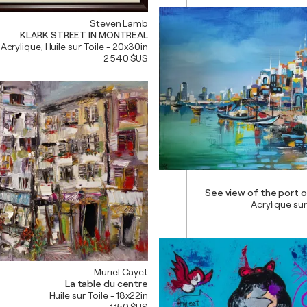
Steven Lamb
KLARK STREET IN MONTREAL
Acrylique, Huile sur Toile - 20x30in
2 540 $US
See view of the port of
Acrylique sur
Muriel Cayet
La table du centre
Huile sur Toile - 18x22in