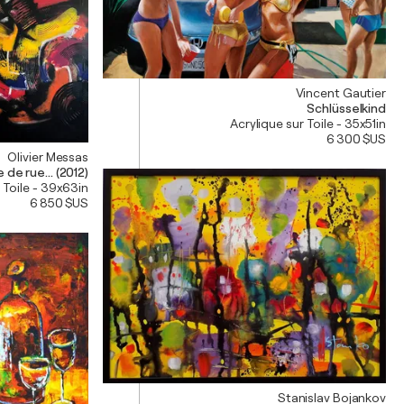
Vincent Gautier
Schlüsselkind
Acrylique sur Toile - 35x51in
6 300 $US
Olivier Messas
 de rue... (2012)
 Toile - 39x63in
6 850 $US
Stanislav Bojankov