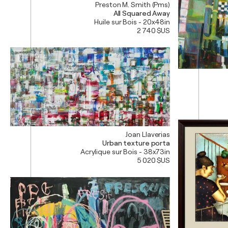
Preston M. Smith (Pms)
All Squared Away
Huile sur Bois - 20x48in
2 740 $US
Joan Llaverias
Urban texture porta
Acrylique sur Bois - 38x73in
5 020 $US