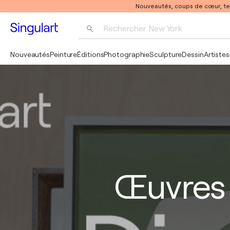
Nouveautés, coups de cœur, t
Rechercher 
New York
Photographie
Nouveautés
Peinture
Éditions
Photographie
Sculpture
Dessin
Artistes
Pop Art
Pablo Picasso
Œuvres 