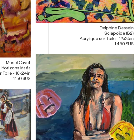
Delphine Dessein
Sciapoïde (B2)
Acrylique sur Toile - 12x35in
1 450 $US
Muriel Cayet
Horizons irisés
r Toile - 16x24in
1 150 $US