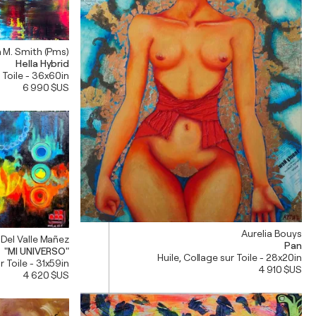
 M. Smith (Pms)
Hella Hybrid
r Toile - 36x60in
6 990 $US
Aurelia Bouys
 Del Valle Mañez
Pan
"MI UNIVERSO"
Huile, Collage sur Toile - 28x20in
r Toile - 31x59in
4 910 $US
4 620 $US