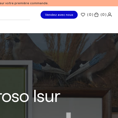
% sur votre première commande.
(
0
)
( 0 )
Vendez avec nous
oso Isur