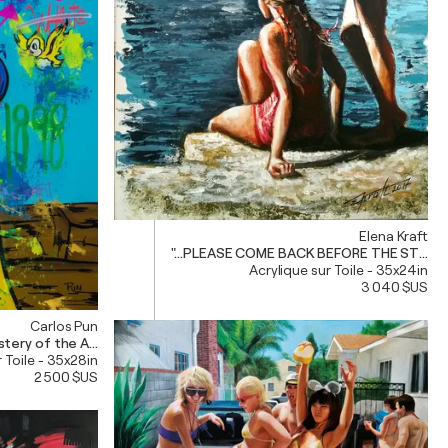
Elena Kraft
"...PLEASE COME BACK BEFORE THE STORM,
Acrylique sur Toile - 35x24in
3 040 $US
Carlos Pun
tery of the Apple
r Toile - 35x28in
2 500 $US