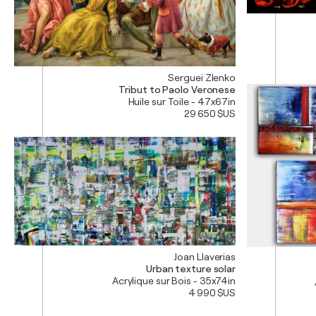
Serguei Zlenko
Tribut to Paolo Veronese
Huile sur Toile - 47x67in
29 650 $US
Joan Llaverias
Urban texture solar
Acrylique sur Bois - 35x74in
4 990 $US