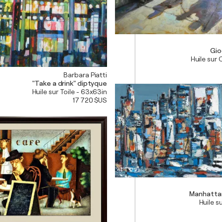
Gio
Huile sur 
Barbara Piatti
"Take a drink" diptyque
Huile sur Toile - 63x63in
17 720 $US
Manhattan
Huile su