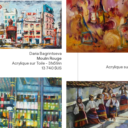
Daria Bagrintseva
Moulin Rouge
Acrylique sur Toile - 31x59in
Acrylique su
13 740 $US