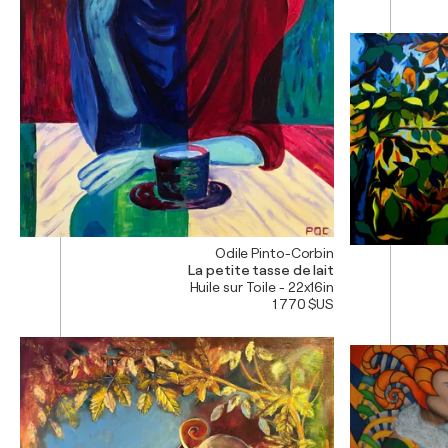
Odile Pinto-Corbin
La petite tasse de lait
Huile sur Toile - 22x16in
1 770 $US