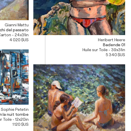
Gianni Mattu
chi del passato
Carton - 24x31in
Heribert Heere
4 020 $US
Badende 01
Huile sur Toile - 39x31in
5 340 $US
Sophie Petetin
 la nuit tombe
r Toile - 12x20in
1 120 $US