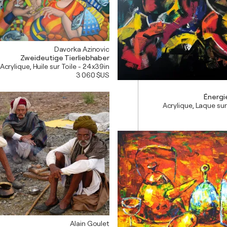
Davorka Azinovic
Zweideutige Tierliebhaber
Acrylique, Huile sur Toile - 24x39in
3 060 $US
Énergie
Acrylique, Laque sur
Alain Goulet