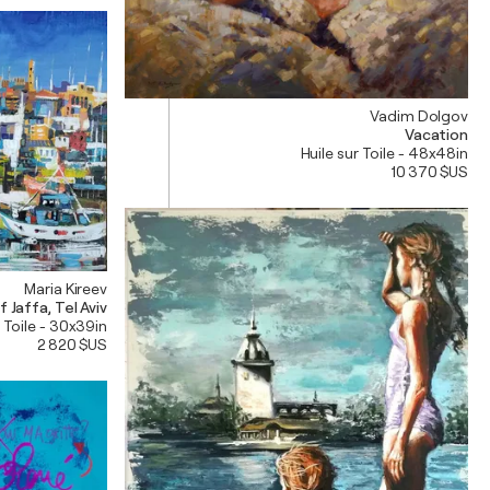
Vadim Dolgov
Vacation
Huile sur Toile - 48x48in
10 370 $US
Maria Kireev
 Jaffa, Tel Aviv
 Toile - 30x39in
2 820 $US