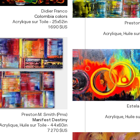
Didier Franco
Colombia colors
Acrylique sur Toile - 25x52in
Preston
1 690 $US
Acrylique, Huile su
Estela
Preston M. Smith (Pms)
Acrylique, Huile su
Manifest Destiny
Acrylique, Huile sur Toile - 44x60in
7 270 $US