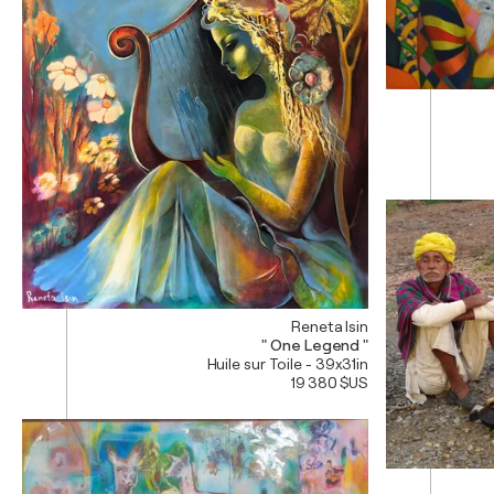
Reneta Isin
" One Legend "
Huile sur Toile - 39x31in
19 380 $US