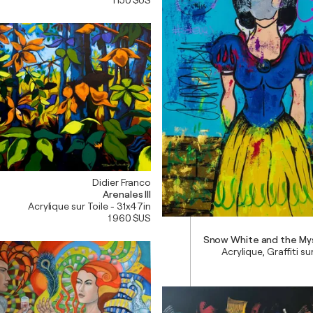
1 150 $US
Didier Franco
Arenales III
Acrylique sur Toile - 31x47in
1 960 $US
Snow White and the Mys
Acrylique, Graffiti su