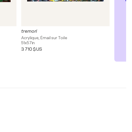
tremori
Acrylique, Émail sur Toile
51x57in
3 710 $US