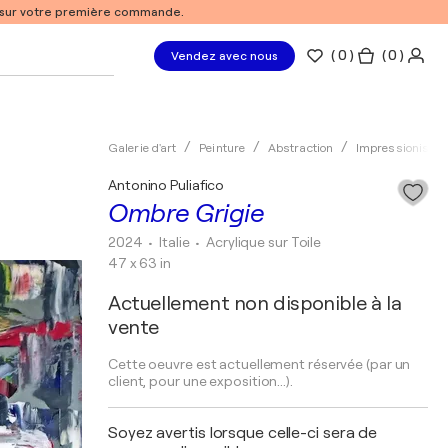
% sur votre première commande.
(
0
)
( 0 )
Vendez avec nous
Galerie d'art
Peinture
Abstraction
Impressionisme
Antonino Puliafico
Ombre Grigie
2024
• Italie
•
Acrylique sur Toile
47 x 63 in
Actuellement non disponible à la
vente
Cette oeuvre est actuellement réservée (par un
client, pour une exposition...).
Soyez avertis lorsque celle-ci sera de