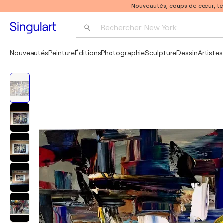
Nouveautés, coups de cœur, t
Rechercher 
New York
Photographie
Nouveautés
Peinture
Éditions
Photographie
Sculpture
Dessin
Artistes
Pop Art
Pablo Picasso