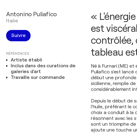
Antonino Puliafico
« L'énergie
Italie
est viscéra
Suivre
contrôlée, 
tableau es
RÉFÉRENCES
Artiste établi
Inclus dans des curations de
Né à Furnari (ME) et 
galeries d'art
Puliafico s'est lanc
Travaille sur commande
début une profonde p
sicilienne, remplie d
considérablement in
Depuis le début de sa
l'huile, préférant le
choix a conduit à la 
résonnent avec les st
sont un triomphe de
ajoute une touche u