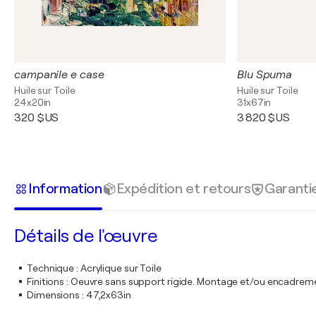
campanile e case
Blu Spuma
Huile sur Toile
Huile sur Toile
24x20in
31x67in
320 $US
3 820 $US
Information
Expédition et retours
Garanti
Détails de l'œuvre
Technique
:
Acrylique sur Toile
Finitions
:
Oeuvre sans support rigide. Montage et/ou encadrem
Dimensions
:
47,2x63in