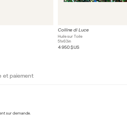
Colline di Luce
Huile sur Toile
51x63in
4 950 $US
e et paiement
ent sur demande.