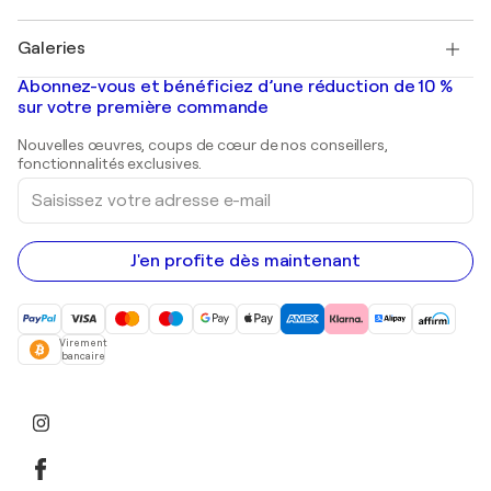
Pablo Picasso
Tableaux à vendre
Salvador Dalí
Galeries
Tableaux abstraits à vendre
Banksy
Peintures à l'huile
Mr. Brainwash
Galeries d'art en France
Abonnez-vous et bénéficiez d’une réduction de 10 %
Peintures de paysage
Shepard Fairey
Galeries d'art en Belgique
sur votre première commande
Estampes
Sculptures
Nouvelles œuvres, coups de cœur de nos conseillers,
Peintures acryliques
fonctionnalités exclusives.
Saisissez
votre
adresse
e-
mail
J'en profite dès maintenant
Virement
bancaire