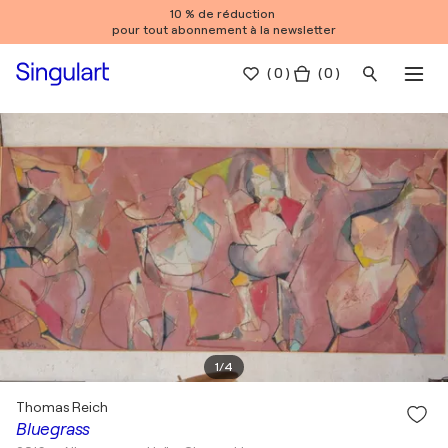
10 % de réduction
pour tout abonnement à la newsletter
(
0
)
( 0 )
1
/
4
Thomas Reich
Bluegrass