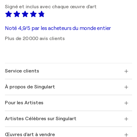
Signé et inclus avec chaque œuvre d'art
Noté 4,9/5 par les acheteurs du monde entier
Plus de 20 000 avis clients
Service clients
Nous contacter
À propos de Singulart
Expédition
Politique de retour
A propos de nous
Témoignages de clients
Pour les Artistes
FAQ
Offrir une carte cadeau
Sociétés affiliées
Rejoignez notre programme commercial
Rejoindre Singulart en tant qu'artiste
Nos artistes
Mon compte
Artistes Célèbres sur Singulart
Se connecter en tant qu'Artiste
Magazine Singulart
Protection acheteur
Emplois
+33 1 76 44 06 42
Henri Matisse
Découvrez une sélection d'art original
Œuvres d'art à vendre
Marc Chagall