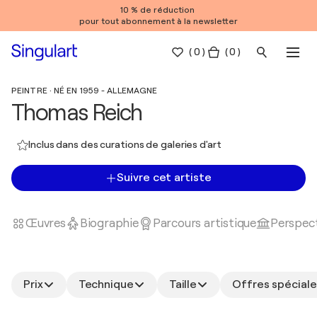
10 % de réduction
pour tout abonnement à la newsletter
(
0
)
( 0 )
PEINTRE · NÉ EN 1959 - ALLEMAGNE
Thomas Reich
Inclus dans des curations de galeries d'art
Suivre cet artiste
Œuvres
Biographie
Parcours artistique
Perspect
Prix
Technique
Taille
Offres spéciale