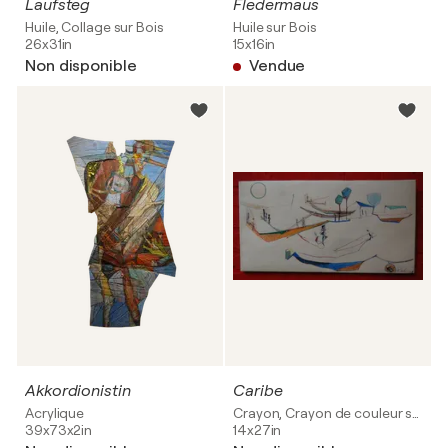
Laufsteg
Fledermaus
Huile, Collage sur Bois
Huile sur Bois
26x31in
15x16in
Non disponible
Vendue
Akkordionistin
Caribe
Acrylique
Crayon, Crayon de couleur sur Papier
39x73x2in
14x27in