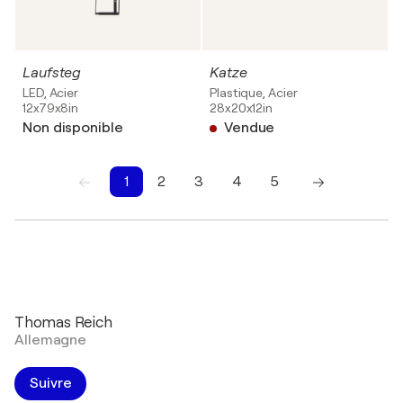
Laufsteg
Katze
LED, Acier
Plastique, Acier
12x79x8in
28x20x12in
Non disponible
Vendue
1
2
3
4
5
1
2
3
4
5
Thomas Reich
Allemagne
Suivre