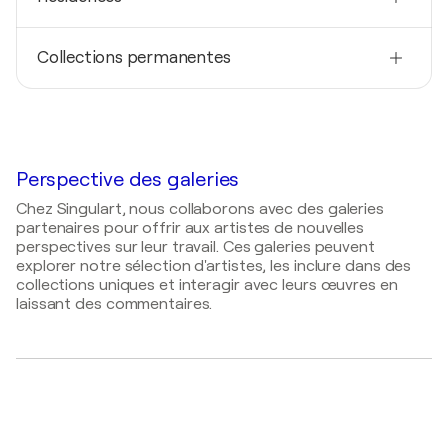
Allemagne
Techniques
2020
Peintre
2020
Collections permanentes
Wandbild Montessorischule Greifswald -
Im Raum / Galerie Rotklee - Putbus/Rügen,
Greifswald, Allemagne
Allemagne
2005
2019
Musikschule Grimmen, Allemagne
2019
Kunstmühle Schwaan - Schwaan, Allemagne
Aktuelle Arbeiten / Deutsche Bank - Greifswald,
1990
Allemagne
2016
Kunstsammlung des Landkreises VR, Allemagne
Perspective des galeries
Marienkirche Anklam - Anklam, Allemagne
2018
Chez Singulart, nous collaborons avec des galeries
Akteure des Gleichgewichtes / Galerie im Kloster -
2011
partenaires pour offrir aux artistes de nouvelles
Ribnitz-Damgarten, Allemagne
Kirchplatz Tribsees - Tribsees, Allemagne
perspectives sur leur travail. Ces galeries peuvent
explorer notre sélection d'artistes, les inclure dans des
2010
collections uniques et interagir avec leurs œuvres en
Stadtbrunnen - Grimmen, Allemagne
laissant des commentaires.