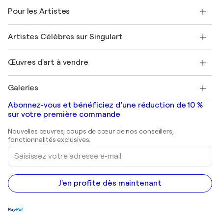
A propos de nous
Témoignages de clients
Pour les Artistes
FAQ
Offrir une carte cadeau
Sociétés affiliées
Rejoignez notre programme commercial
Rejoindre Singulart en tant qu'artiste
Nos artistes
Mon compte
Artistes Célèbres sur Singulart
Se connecter en tant qu'Artiste
Magazine Singulart
Protection acheteur
Emplois
+33 1 76 44 06 42
Henri Matisse
Découvrez une sélection d'art original
Œuvres d'art à vendre
Marc Chagall
Pablo Picasso
Tableaux à vendre
Salvador Dalí
Galeries
Tableaux abstraits à vendre
Banksy
Peintures à l'huile
Mr. Brainwash
Galeries d'art en France
Abonnez-vous et bénéficiez d’une réduction de 10 %
Peintures de paysage
Shepard Fairey
Galeries d'art en Belgique
sur votre première commande
Estampes
Sculptures
Nouvelles œuvres, coups de cœur de nos conseillers,
Peintures acryliques
fonctionnalités exclusives.
Saisissez
votre
adresse
e-
mail
J'en profite dès maintenant