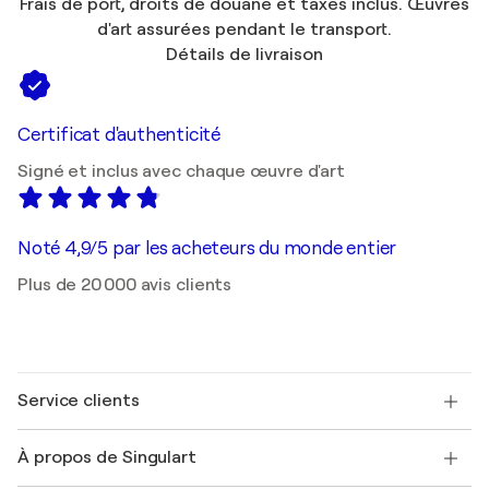
Frais de port, droits de douane et taxes inclus. Œuvres
d'art assurées pendant le transport.
Détails de livraison
Certificat d'authenticité
Signé et inclus avec chaque œuvre d'art
Noté 4,9/5 par les acheteurs du monde entier
Plus de 20 000 avis clients
Service clients
Nous contacter
À propos de Singulart
Expédition
Politique de retour