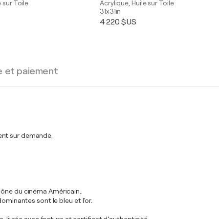
 sur Toile
Acrylique, Huile sur Toile
31x31in
4 220 $US
e et paiement
ment sur demande.
cône du cinéma Américain..
ominantes sont le bleu et l'or.