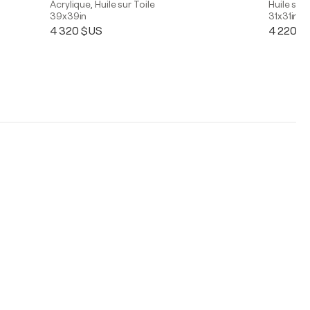
Acrylique, Huile sur Toile
Huile sur 
39x39in
31x31in
4 320 $US
4 220 $