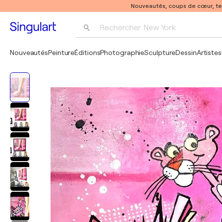
Nouveautés, coups de cœur, t
Rechercher 
New York
Photographie
Nouveautés
Peinture
Éditions
Photographie
Sculpture
Dessin
Artistes
Pop Art
Pablo Picasso