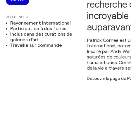
recherche 
incroyable 
RÉFÉRENCES
Rayonnement international
auparavant
Participation à des foires
Inclus dans des curations de
galeries d'art
Patrick Cornée est un
Travaille sur commande
l'international, nota
Inspiré par Andy Wa
saturées de couleur
humoristiques. Cornée
de la vie à travers s
Découvrir la page de P