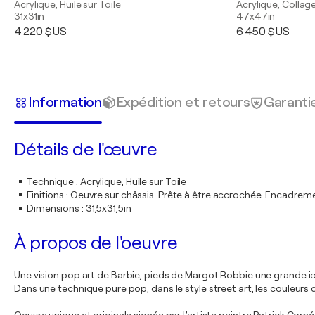
Acrylique, Huile sur Toile
Acrylique, Collage
31x31in
47x47in
4 220 $US
6 450 $US
Information
Expédition et retours
Garanti
Détails de l'œuvre
Technique
:
Acrylique, Huile sur Toile
Finitions
:
Oeuvre sur châssis. Prête à être accrochée. Encadre
Dimensions
:
31,5x31,5in
À propos de l'oeuvre
Une vision pop art de Barbie, pieds de Margot Robbie une grande i
Dans une technique pure pop, dans le style street art, les couleurs d