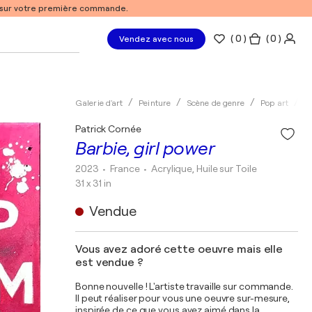
% sur votre première commande.
(
0
)
( 0 )
Vendez avec nous
Galerie d'art
Peinture
Scène de genre
Pop art
A
Patrick Cornée
Barbie, girl power
2023
• France
•
Acrylique, Huile sur Toile
31 x 31 in
Vendue
Vous avez adoré cette oeuvre mais elle
est vendue ?
Bonne nouvelle ! L'artiste travaille sur commande.
Il peut réaliser pour vous une oeuvre sur-mesure,
inspirée de ce que vous avez aimé dans la