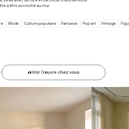
, livrée avec facture et certificat d’authenticité.
rête à être accroché au mur.
re
Mode
Culture populaire
Fantaisie
Pop art
Vintage
Figu
Voir l'œuvre chez vous
U