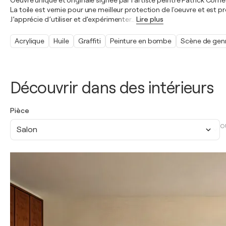
Oeuvre unique et originale signée par l’artiste peintre Patrick Cornée
La toile est vernie pour une meilleur protection de l'oeuvre et est p
J’apprécie d’utiliser et d’expérimenter
…
Lire plus
Acrylique
Huile
Graffiti
Peinture en bombe
Scène de gen
Découvrir dans des intérieurs
Pièce
O
Salon