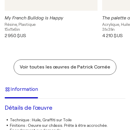
My French Bulldog is Happy
The palette of
Résine, Plastique
Acrylique, Huile
15x11x6in
31x31in
2 950 $US
4 210 $US
Voir toutes les œuvres de Patrick Cornée
Information
Détails de l'œuvre
Technique
:
Huile, Graffiti sur Toile
Finitions
:
Oeuvre sur châssis. Prête à être accrochée.