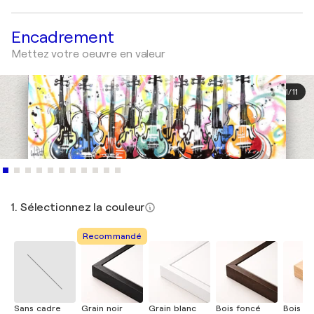
Encadrement
Mettez votre oeuvre en valeur
1
/
11
1. Sélectionnez la couleur
Recommandé
Sans cadre
Grain noir
Grain blanc
Bois foncé
Bois cla