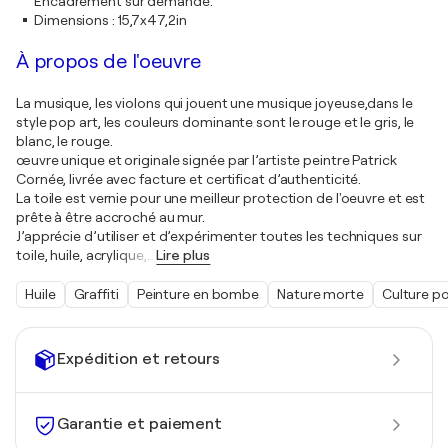
Encadrement sur demande.
Dimensions
:
15,7x47,2in
À propos de l'oeuvre
La musique, les violons qui jouent une musique joyeuse,dans le
style pop art, les couleurs dominante sont le rouge et le gris, le
blanc, le rouge.
œuvre unique et originale signée par l’artiste peintre Patrick
Cornée, livrée avec facture et certificat d’authenticité.
La toile est vernie pour une meilleur protection de l'oeuvre et est
prête à être accroché au mur.
J’apprécie d’utiliser et d’expérimenter toutes les techniques sur
toile, huile, acrylique,
…
Lire plus
Huile
Graffiti
Peinture en bombe
Nature morte
Culture po
Expédition et retours
Garantie et paiement