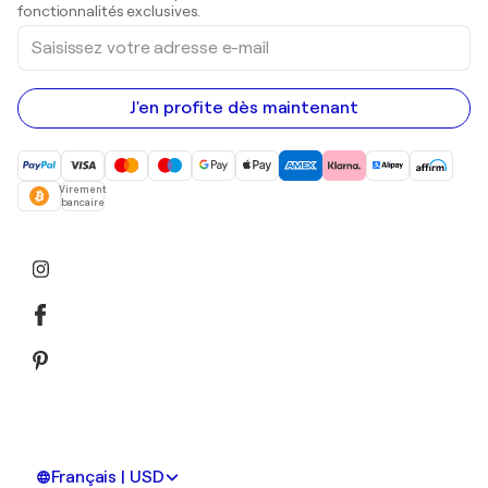
Peintures acryliques
fonctionnalités exclusives.
Saisissez
votre
adresse
e-
mail
J'en profite dès maintenant
Virement
bancaire
Français | USD