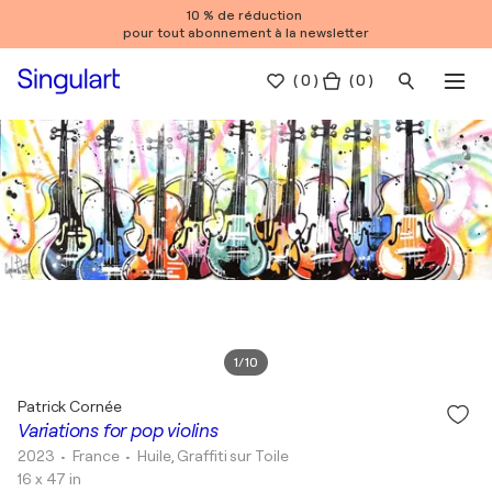
10 % de réduction
pour tout abonnement à la newsletter
(
0
)
( 0 )
1
/
10
Patrick Cornée
Variations for pop violins
2023
• France
•
Huile, Graffiti sur Toile
16 x 47 in