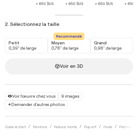
+ 650 $US
+ 650 $US
+ 650 $US
+ 650 
2. Sélectionnez la taille
Recommandé
Petit
Moyen
Grand
0,39" de large
0,78" de large
0,98" de large
Voir en 3D
Voir l'œuvre chez vous
9 images
Demander d'autres photos
Galerie d'art
Peinture
Nature morte
Pop art
Huile
Patrick Co