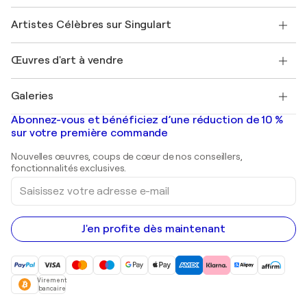
Sociétés affiliées
Rejoignez notre programme commercial
Rejoindre Singulart en tant qu'artiste
Nos artistes
Mon compte
Artistes Célèbres sur Singulart
Se connecter en tant qu'Artiste
Magazine Singulart
Protection acheteur
Emplois
+33 1 76 44 06 42
Henri Matisse
Découvrez une sélection d'art original
Œuvres d'art à vendre
Marc Chagall
Pablo Picasso
Tableaux à vendre
Salvador Dalí
Galeries
Tableaux abstraits à vendre
Banksy
Peintures à l'huile
Mr. Brainwash
Galeries d'art en France
Abonnez-vous et bénéficiez d’une réduction de 10 %
Peintures de paysage
Shepard Fairey
Galeries d'art en Belgique
sur votre première commande
Estampes
Sculptures
Nouvelles œuvres, coups de cœur de nos conseillers,
Peintures acryliques
fonctionnalités exclusives.
Saisissez
votre
adresse
e-
mail
J'en profite dès maintenant
Virement
bancaire