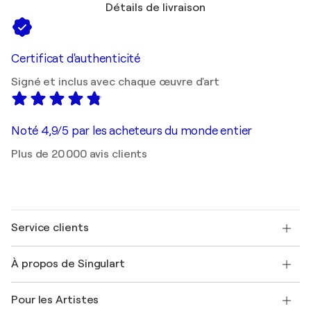
Détails de livraison
Certificat d'authenticité
Signé et inclus avec chaque œuvre d'art
Noté 4,9/5 par les acheteurs du monde entier
Plus de 20 000 avis clients
Service clients
Nous contacter
À propos de Singulart
Expédition
Politique de retour
A propos de nous
Témoignages de clients
Pour les Artistes
FAQ
Offrir une carte cadeau