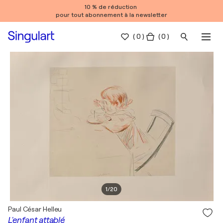
10 % de réduction
pour tout abonnement à la newsletter
(
0
)
( 0 )
1
/
20
Paul César Helleu
L'enfant attablé