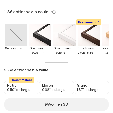
1. Sélectionnez la couleur
Recommandé
Sans cadre
Grain noir
Grain blanc
Bois foncé
Bois cla
+ 240 $US
+ 240 $US
+ 240 $US
+ 240 
2. Sélectionnez la taille
Recommandé
Petit
Moyen
Grand
0,59" de large
0,98" de large
1,37" de large
Voir en 3D