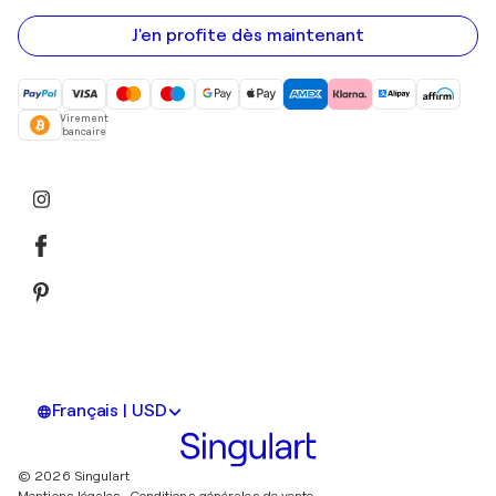
e-
mail
J'en profite dès maintenant
Virement
bancaire
Français | USD
© 2026 Singulart