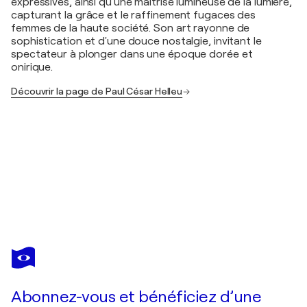
expressives, ainsi qu'une maîtrise lumineuse de la lumière,
capturant la grâce et le raffinement fugaces des
femmes de la haute société. Son art rayonne de
sophistication et d'une douce nostalgie, invitant le
spectateur à plonger dans une époque dorée et
onirique.
Découvrir la page de Paul César Helleu
PAUL CÉSAR HELLEU
la duchesse de Marlborough
220 $US
Faire une offre
Acquérir
Abonnez-vous et bénéficiez d’une