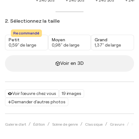
+ 240 $US
+ 240 $US
+ 240 $US
+ 240 
2. Sélectionnez la taille
Recommandé
Petit
Moyen
Grand
0,59" de large
0,98" de large
1,37" de large
Voir en 3D
Voir l'œuvre chez vous
19 images
Demander d'autres photos
Galerie d'art
Édition
Scène de genre
Classique
Gravure
Paul