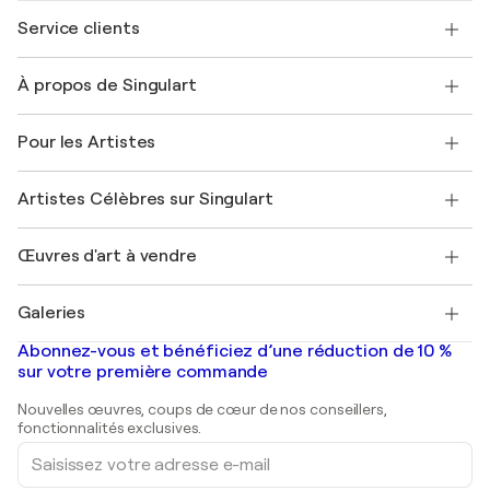
Service clients
Nous contacter
À propos de Singulart
Expédition
Politique de retour
A propos de nous
Témoignages de clients
Pour les Artistes
FAQ
Offrir une carte cadeau
Sociétés affiliées
Rejoignez notre programme commercial
Rejoindre Singulart en tant qu'artiste
Nos artistes
Mon compte
Artistes Célèbres sur Singulart
Se connecter en tant qu'Artiste
Magazine Singulart
Protection acheteur
Emplois
+33 1 76 44 06 42
Henri Matisse
Découvrez une sélection d'art original
Œuvres d'art à vendre
Marc Chagall
Pablo Picasso
Tableaux à vendre
Salvador Dalí
Galeries
Tableaux abstraits à vendre
Banksy
Peintures à l'huile
Mr. Brainwash
Galeries d'art en France
Abonnez-vous et bénéficiez d’une réduction de 10 %
Peintures de paysage
Shepard Fairey
Galeries d'art en Belgique
sur votre première commande
Estampes
Sculptures
Nouvelles œuvres, coups de cœur de nos conseillers,
Peintures acryliques
fonctionnalités exclusives.
Saisissez
votre
adresse