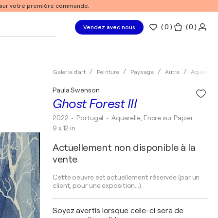
% sur votre première commande.
(
0
)
( 0 )
Vendez avec nous
Galerie d'art
Peinture
Paysage
Autre
Aquarelle
Paula Swenson
Ghost Forest III
2022
• Portugal
•
Aquarelle, Encre sur Papier
9 x 12 in
Actuellement non disponible à la
vente
Cette oeuvre est actuellement réservée (par un
client, pour une exposition...).
Soyez avertis lorsque celle-ci sera de