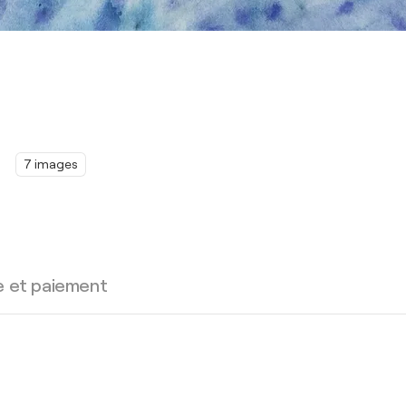
7 images
e et paiement