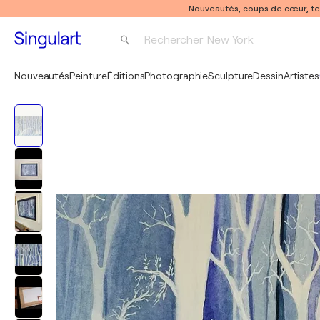
Nouveautés, coups de cœur, t
Rechercher 
New York
Photographie
Nouveautés
Peinture
Éditions
Photographie
Sculpture
Dessin
Artistes
Pop Art
Pablo Picasso