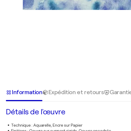
Information
Expédition et retours
Garanti
Détails de l'œuvre
Technique
:
Aquarelle, Encre sur Papier
Finitions
:
Oeuvre sur support rigide. Oeuvre encadrée.