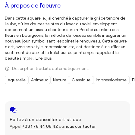
À propos de l'oeuvre
Dans cette aquarelle, j'ai cherché à capturer la grâce tendre de
l'aube, où les douces teintes du lever du soleil enveloppent
doucement un oiseau chanteur serein. Perché au milieu des
fleurs en bourgeons, la mélodie de l'oiseau semble inaugurer un
nouveau jour, symbolisant l'espoir et le renouveau. Cette œuvre
d'art, avec son style impressionniste, est destinée à insuffler un
sentiment de paix et la fraîcheur du printemps, rappelant la
beauté simple
…
Lire plus
Description traduite automatiquement.
Aquarelle
Animaux
Nature
Classique
Impressionisme
F
Parlez à un conseiller artistique
Appel
+33 1 76 44 06 42
ou
nous contacter