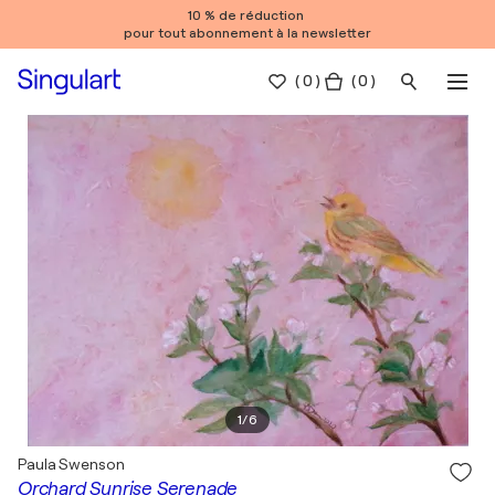
10 % de réduction
pour tout abonnement à la newsletter
(
0
)
( 0 )
1
/
6
Paula Swenson
Orchard Sunrise Serenade