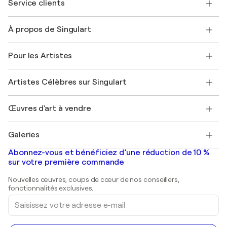
Service clients
Nous contacter
À propos de Singulart
Expédition
Politique de retour
A propos de nous
Témoignages de clients
Pour les Artistes
FAQ
Offrir une carte cadeau
Sociétés affiliées
Rejoignez notre programme commercial
Rejoindre Singulart en tant qu'artiste
Nos artistes
Mon compte
Artistes Célèbres sur Singulart
Se connecter en tant qu'Artiste
Magazine Singulart
Protection acheteur
Emplois
+33 1 76 44 06 42
Henri Matisse
Découvrez une sélection d'art original
Œuvres d'art à vendre
Marc Chagall
Pablo Picasso
Tableaux à vendre
Salvador Dalí
Galeries
Tableaux abstraits à vendre
Banksy
Peintures à l'huile
Mr. Brainwash
Galeries d'art en France
Abonnez-vous et bénéficiez d’une réduction de 10 %
Peintures de paysage
Shepard Fairey
Galeries d'art en Belgique
sur votre première commande
Estampes
Sculptures
Nouvelles œuvres, coups de cœur de nos conseillers,
Peintures acryliques
fonctionnalités exclusives.
Saisissez
votre
adresse
e-