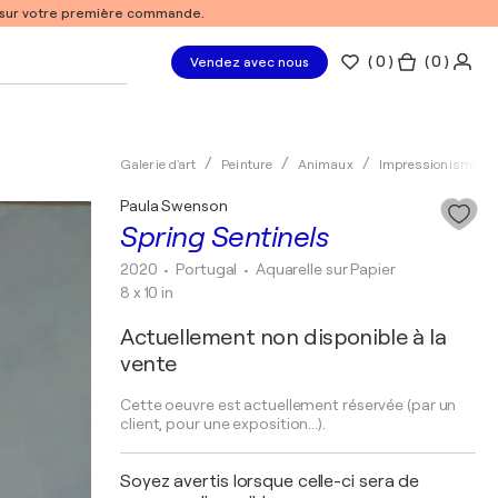
% sur votre première commande.
(
0
)
( 0 )
Vendez avec nous
Galerie d'art
Peinture
Animaux
Impressionisme
Paula Swenson
Spring Sentinels
2020
• Portugal
•
Aquarelle sur Papier
8 x 10 in
Actuellement non disponible à la
vente
Cette oeuvre est actuellement réservée (par un
client, pour une exposition...).
Soyez avertis lorsque celle-ci sera de