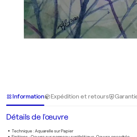
Information
Expédition et retours
Garanti
Détails de l'œuvre
Technique
:
Aquarelle sur Papier
Finitions
:
Oeuvre sur panneau synthétique. Oeuvre encadrée.