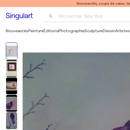
Nouveautés, coups de cœur, t
Rechercher 
New York
Photographie
Nouveautés
Peinture
Éditions
Photographie
Sculpture
Dessin
Artistes
Pop Art
Pablo Picasso