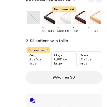
Recommandé
+
+
+
+
+
560 $US
560 $US
560 $US
560 $US
56
2. Sélectionnez la taille
Recommandé
Petit
Moyen
Grand
0,59" de
0,98" de
1,37" de
large
large
large
Voir en 3D