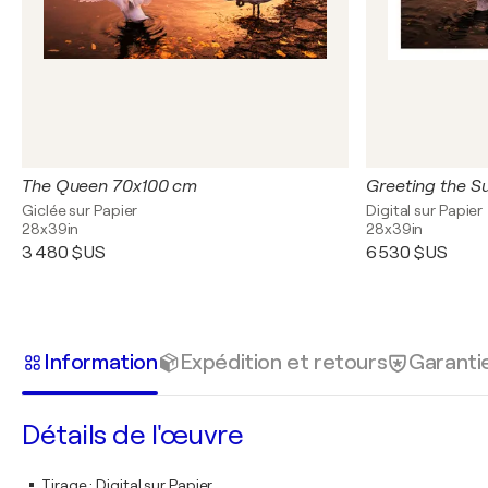
The Queen 70x100 cm
Giclée sur Papier
Digital sur Papier
28x39in
28x39in
3 480 $US
6 530 $US
Information
Expédition et retours
Garanti
Détails de l'œuvre
Tirage
:
Digital sur Papier