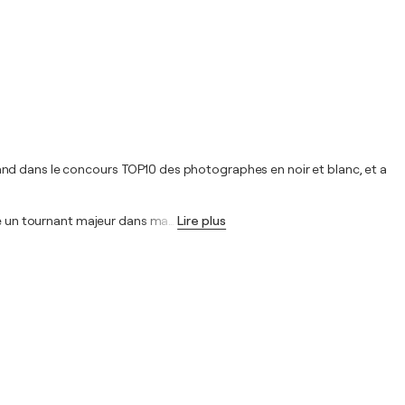
and dans le concours TOP10 des photographes en noir et blanc, et a
été un tournant majeur dans ma
…
Lire plus