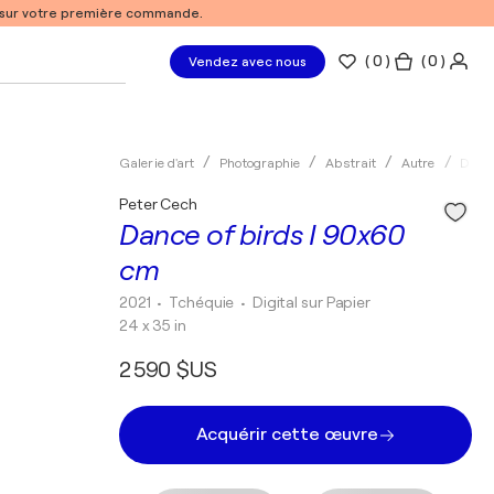
% sur votre première commande.
(
0
)
( 0 )
Vendez avec nous
Galerie d'art
Photographie
Abstrait
Autre
Digit
Peter Cech
Dance of birds I 90x60
cm
2021
• Tchéquie
•
Digital sur Papier
24 x 35 in
2 590 $US
Acquérir cette œuvre