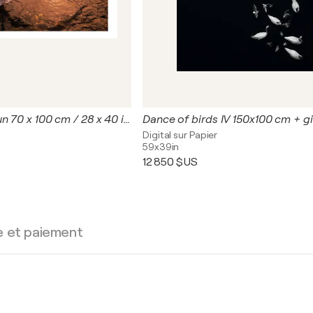
Greeting the Sun 70 x 100 cm / 28 x 40 in / ( remains just 11 from 13 pieces )
Digital sur Papier
59x39in
12 850 $US
e et paiement