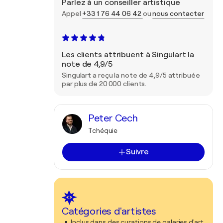
Parlez à un conseiller artistique
Appel
+33 1 76 44 06 42
ou
nous contacter
Les clients attribuent à Singulart la
note de 4,9/5
Singulart a reçu la note de 4,9/5 attribuée
par plus de 20 000 clients.
Peter Cech
Tchéquie
Suivre
Catégories d'artistes
Inclus dans des curations de galeries d'art