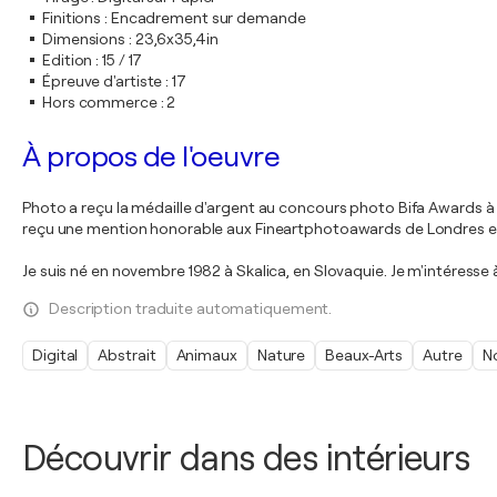
Finitions
:
Encadrement sur demande
Dimensions
:
23,6x35,4in
Edition
:
15 / 17
Épreuve d'artiste
:
17
Hors commerce
:
2
À propos de l'oeuvre
Photo a reçu la médaille d'argent au concours photo Bifa Awards à
reçu une mention honorable aux Fineartphotoawards de Londres e
Je suis né en novembre 1982 à Skalica, en Slovaquie. Je m'intéresse
Description traduite automatiquement.
Digital
Abstrait
Animaux
Nature
Beaux-Arts
Autre
No
Découvrir dans des intérieurs