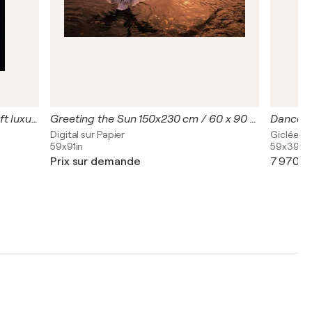
Dance of birds IV 150x100 cm + gift luxury book city of hundred spires 2024
Greeting the Sun 150x230 cm / 60 x 90 in / (Edition of 1 piece ) + gift luxury book city of hundred spires 2024
Digital sur Papier
Giclée su
59x91in
59x39in
Prix sur demande
7 970 $