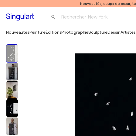
Nouveautés, coups de cœur, t
Rechercher 
New York
Photographie
Nouveautés
Peinture
Éditions
Photographie
Sculpture
Dessin
Artistes
Pop Art
Pablo Picasso