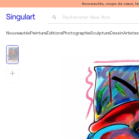
Nouveautés, coups de cœur, t
Rechercher 
New York
Photographie
Nouveautés
Peinture
Éditions
Photographie
Sculpture
Dessin
Artistes
Pop Art
Pablo Picasso