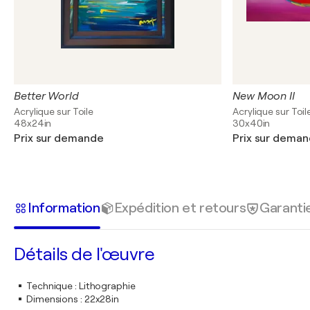
Better World
New Moon II
Acrylique sur Toile
Acrylique sur Toil
48x24in
30x40in
Prix sur demande
Prix sur dema
Information
Expédition et retours
Garanti
Détails de l'œuvre
Technique
:
Lithographie
Dimensions
:
22x28in