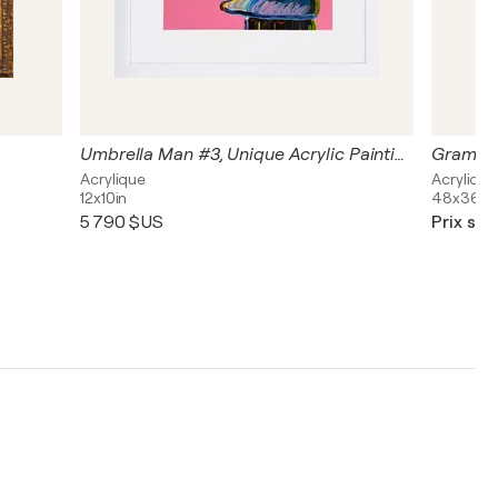
Umbrella Man #3, Unique Acrylic Painting on Paper, Hand Signed
Gramm
Acrylique
Acrylique
12x10in
48x36in
5 790 $US
Prix su