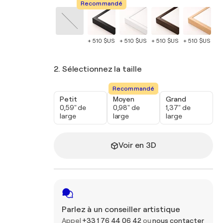
Recommandé
+ 510 $US
+ 510 $US
+ 510 $US
+ 510 $US
+ 
2. Sélectionnez la taille
Recommandé
Petit
Moyen
Grand
0,59" de
0,98" de
1,37" de
large
large
large
Voir en 3D
Parlez à un conseiller artistique
Appel
+33 1 76 44 06 42
ou
nous contacter