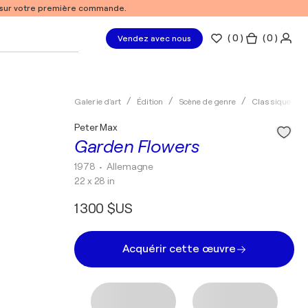
% sur votre première commande.
(
0
)
( 0 )
Vendez avec nous
Galerie d'art
Édition
Scène de genre
Classique
Peter Max
Garden Flowers
1978
• Allemagne
22 x 28 in
1 300 $US
Acquérir cette œuvre