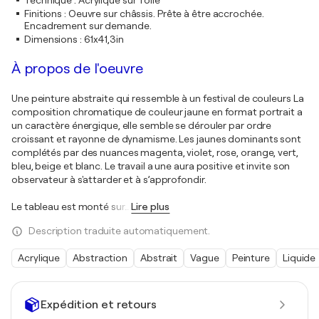
Technique
:
Acrylique sur Toile
Finitions
:
Oeuvre sur châssis. Prête à être accrochée.
Encadrement sur demande.
Dimensions
:
61x41,3in
À propos de l'oeuvre
Une peinture abstraite qui ressemble à un festival de couleurs La
composition chromatique de couleur jaune en format portrait a
un caractère énergique, elle semble se dérouler par ordre
croissant et rayonne de dynamisme. Les jaunes dominants sont
complétés par des nuances magenta, violet, rose, orange, vert,
bleu, beige et blanc. Le travail a une aura positive et invite son
observateur à s'attarder et à s’approfondir.
Le tableau est monté sur
…
Lire plus
Description traduite automatiquement.
Acrylique
Abstraction
Abstrait
Vague
Peinture
Liquide
Expédition et retours