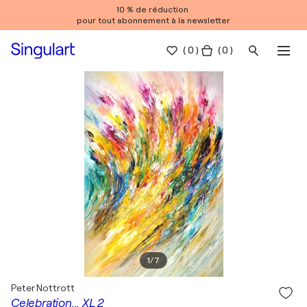
10 % de réduction
pour tout abonnement à la newsletter
(
0
)
( 0 )
1
/
7
Peter Nottrott
Celebration... XL 2