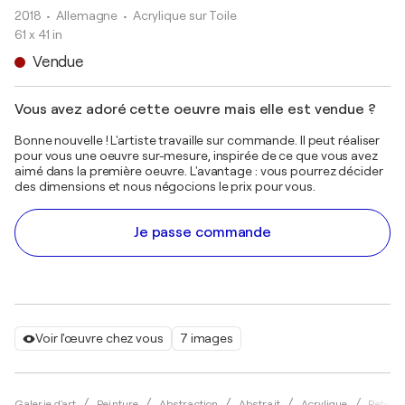
2018
• Allemagne
•
Acrylique sur Toile
61 x 41 in
Vendue
Vous avez adoré cette oeuvre mais elle est vendue ?
Bonne nouvelle ! L'artiste travaille sur commande. Il peut réaliser
pour vous une oeuvre sur-mesure, inspirée de ce que vous avez
aimé dans la première oeuvre. L'avantage : vous pourrez décider
des dimensions et nous négocions le prix pour vous.
Je passe commande
Voir l'œuvre chez vous
7 images
Galerie d'art
Peinture
Abstraction
Abstrait
Acrylique
Peter N