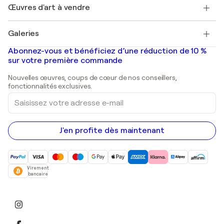
Découvrez une sélection d'art original
Œuvres d'art à vendre
Marc Chagall
Pablo Picasso
Tableaux à vendre
Salvador Dalí
Galeries
Tableaux abstraits à vendre
Banksy
Peintures à l'huile
Mr. Brainwash
Galeries d'art en France
Abonnez-vous et bénéficiez d’une réduction de 10 %
Peintures de paysage
Shepard Fairey
Galeries d'art en Belgique
sur votre première commande
Estampes
Sculptures
Nouvelles œuvres, coups de cœur de nos conseillers,
Peintures acryliques
fonctionnalités exclusives.
Saisissez
votre
adresse
e-
mail
J'en profite dès maintenant
Virement
bancaire