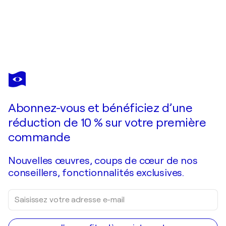
PETER
NOTTROTT
Vous avez adoré cette oeuvre mais elle est vendue ?
Celebration... XL 2
Abonnez-vous et bénéficiez d’une
Je passe commande
réduction de 10 % sur votre première
commande
Nouvelles œuvres, coups de cœur de nos
conseillers, fonctionnalités exclusives.