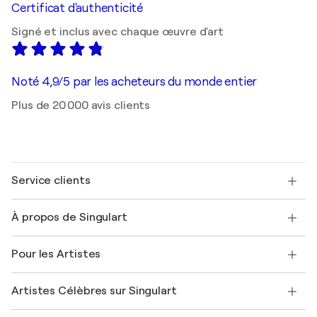
Certificat d'authenticité
Signé et inclus avec chaque œuvre d'art
Noté 4,9/5 par les acheteurs du monde entier
Plus de 20 000 avis clients
Service clients
Nous contacter
À propos de Singulart
Expédition
Politique de retour
A propos de nous
Témoignages de clients
Pour les Artistes
FAQ
Offrir une carte cadeau
Sociétés affiliées
Rejoignez notre programme commercial
Rejoindre Singulart en tant qu'artiste
Nos artistes
Mon compte
Artistes Célèbres sur Singulart
Se connecter en tant qu'Artiste
Magazine Singulart
Protection acheteur
Emplois
+33 1 76 44 06 42
Henri Matisse