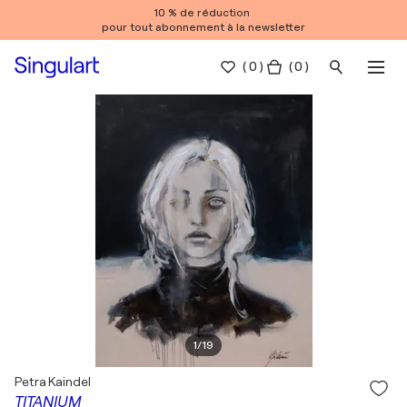
10 % de réduction
pour tout abonnement à la newsletter
(
0
)
( 0 )
1
/
19
Petra Kaindel
TITANIUM