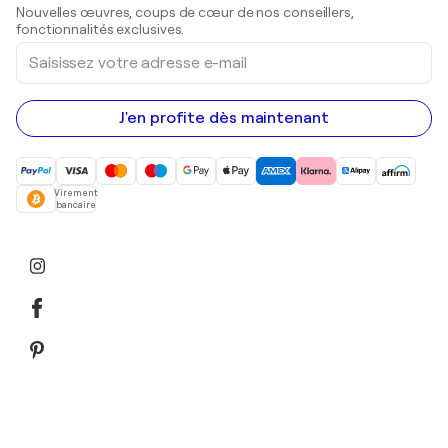
Sculptures
Nouvelles œuvres, coups de cœur de nos conseillers,
Peintures acryliques
fonctionnalités exclusives.
Saisissez
votre
adresse
e-
mail
J'en profite dès maintenant
Virement
bancaire