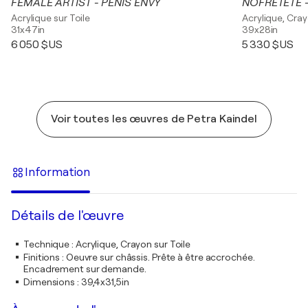
FEMALE ARTIST - PENIS ENVY
NOFRETETE - 
Acrylique sur Toile
Acrylique, Cray
31x47in
39x28in
6 050 $US
5 330 $US
Voir toutes les œuvres de Petra Kaindel
Information
Détails de l'œuvre
Technique
:
Acrylique, Crayon sur Toile
Finitions
:
Oeuvre sur châssis. Prête à être accrochée.
Encadrement sur demande.
Dimensions
:
39,4x31,5in