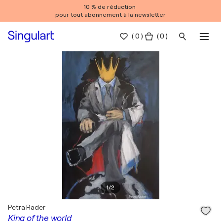
10 % de réduction
pour tout abonnement à la newsletter
(
0
)
( 0 )
1
/
2
Petra Rader
King of the world