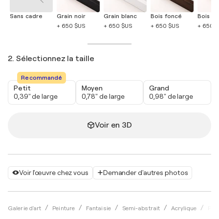
Sans cadre
Grain noir
Grain blanc
Bois foncé
Bois cla
+ 650 $US
+ 650 $US
+ 650 $US
+ 650 
2. Sélectionnez la taille
Recommandé
Petit
Moyen
Grand
0,39" de large
0,78" de large
0,98" de large
Voir en 3D
Voir l'œuvre chez vous
Demander d'autres photos
Galerie d'art
Peinture
Fantaisie
Semi-abstrait
Acrylique
Pet