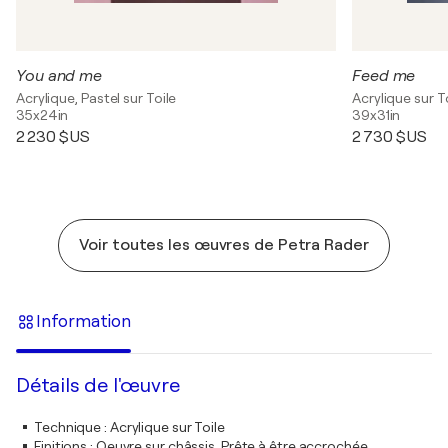
You and me
Feed me
Acrylique, Pastel sur Toile
Acrylique sur T
35x24in
39x31in
2 230 $US
2 730 $US
Voir toutes les œuvres de Petra Rader
Information
Détails de l'œuvre
Technique
:
Acrylique sur Toile
Finitions
:
Oeuvre sur châssis. Prête à être accrochée.