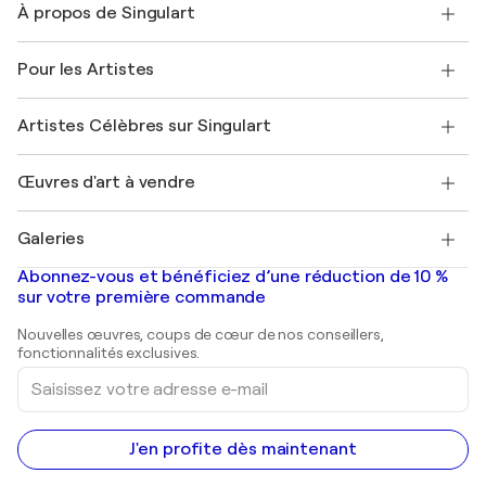
À propos de Singulart
Expédition
Politique de retour
A propos de nous
Témoignages de clients
Pour les Artistes
FAQ
Offrir une carte cadeau
Sociétés affiliées
Rejoignez notre programme commercial
Rejoindre Singulart en tant qu'artiste
Nos artistes
Mon compte
Artistes Célèbres sur Singulart
Se connecter en tant qu'Artiste
Magazine Singulart
Protection acheteur
Emplois
+33 1 76 44 06 42
Henri Matisse
Découvrez une sélection d'art original
Œuvres d'art à vendre
Marc Chagall
Pablo Picasso
Tableaux à vendre
Salvador Dalí
Galeries
Tableaux abstraits à vendre
Banksy
Peintures à l'huile
Mr. Brainwash
Galeries d'art en France
Abonnez-vous et bénéficiez d’une réduction de 10 %
Peintures de paysage
Shepard Fairey
Galeries d'art en Belgique
sur votre première commande
Estampes
Sculptures
Nouvelles œuvres, coups de cœur de nos conseillers,
Peintures acryliques
fonctionnalités exclusives.
Saisissez
votre
adresse
e-
mail
J'en profite dès maintenant