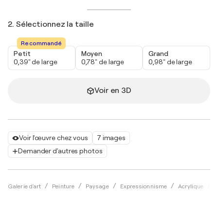
2. Sélectionnez la taille
Recommandé
Petit
Moyen
Grand
0,39" de large
0,78" de large
0,98" de large
Voir en 3D
Voir l'œuvre chez vous
7 images
Demander d'autres photos
Galerie d'art
Peinture
Paysage
Expressionnisme
Acrylique
P