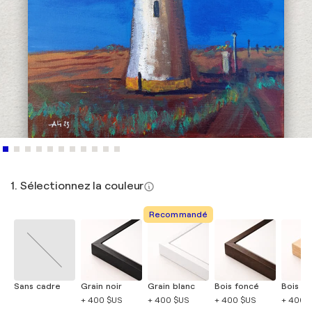
1. Sélectionnez la couleur
Recommandé
Sans cadre
Grain noir
Grain blanc
Bois foncé
Bois cla
+ 400 $US
+ 400 $US
+ 400 $US
+ 400 