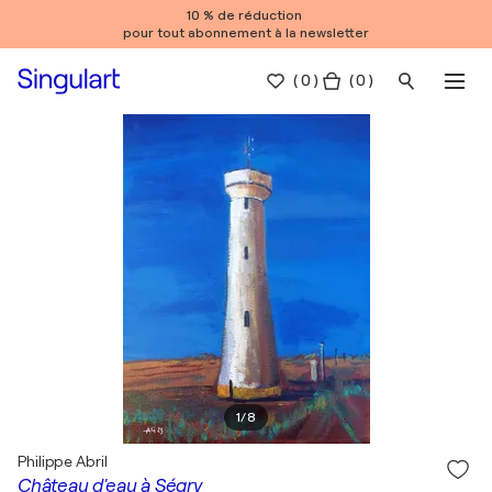
10 % de réduction
pour tout abonnement à la newsletter
(
0
)
( 0 )
1
/
8
Philippe Abril
Château d'eau à Ségry