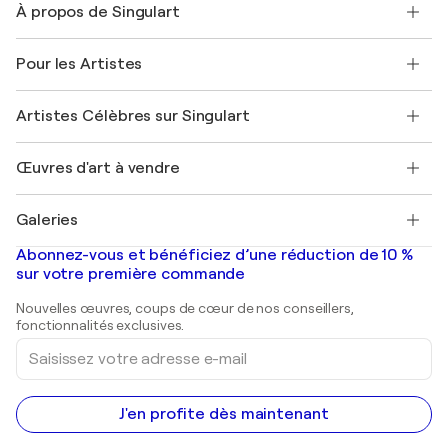
À propos de Singulart
Expédition
Politique de retour
A propos de nous
Témoignages de clients
Pour les Artistes
FAQ
Offrir une carte cadeau
Sociétés affiliées
Rejoignez notre programme commercial
Rejoindre Singulart en tant qu'artiste
Nos artistes
Mon compte
Artistes Célèbres sur Singulart
Se connecter en tant qu'Artiste
Magazine Singulart
Protection acheteur
Emplois
+33 1 76 44 06 42
Henri Matisse
Découvrez une sélection d'art original
Œuvres d'art à vendre
Marc Chagall
Pablo Picasso
Tableaux à vendre
Salvador Dalí
Galeries
Tableaux abstraits à vendre
Banksy
Peintures à l'huile
Mr. Brainwash
Galeries d'art en France
Abonnez-vous et bénéficiez d’une réduction de 10 %
Peintures de paysage
Shepard Fairey
Galeries d'art en Belgique
sur votre première commande
Estampes
Sculptures
Nouvelles œuvres, coups de cœur de nos conseillers,
Peintures acryliques
fonctionnalités exclusives.
Saisissez
votre
adresse
e-
mail
J'en profite dès maintenant