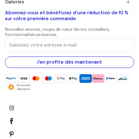
Galeries
Tableaux abstraits à vendre
Banksy
Peintures à l'huile
Mr. Brainwash
Galeries d'art en France
Abonnez-vous et bénéficiez d’une réduction de 10 %
Peintures de paysage
Shepard Fairey
Galeries d'art en Belgique
sur votre première commande
Estampes
Sculptures
Nouvelles œuvres, coups de cœur de nos conseillers,
Peintures acryliques
fonctionnalités exclusives.
Saisissez
votre
adresse
e-
mail
J'en profite dès maintenant
Virement
bancaire