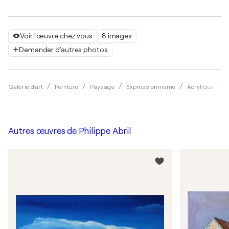
Voir l'œuvre chez vous
8 images
Demander d'autres photos
Galerie d'art
Peinture
Paysage
Expressionnisme
Acrylique
P
Autres œuvres de
Philippe Abril