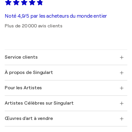
Noté 4,9/5 par les acheteurs du monde entier
Plus de 20 000 avis clients
Service clients
Nous contacter
À propos de Singulart
Expédition
Politique de retour
A propos de nous
Témoignages de clients
Pour les Artistes
FAQ
Offrir une carte cadeau
Sociétés affiliées
Rejoignez notre programme commercial
Rejoindre Singulart en tant qu'artiste
Nos artistes
Mon compte
Artistes Célèbres sur Singulart
Se connecter en tant qu'Artiste
Magazine Singulart
Protection acheteur
Emplois
+33 1 76 44 06 42
Henri Matisse
Découvrez une sélection d'art original
Œuvres d'art à vendre
Marc Chagall
Pablo Picasso
Tableaux à vendre
Salvador Dalí