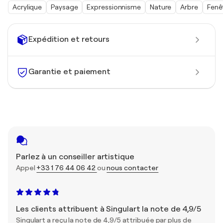
Acrylique
Paysage
Expressionnisme
Nature
Arbre
Fenê
Expédition et retours
Garantie et paiement
Parlez à un conseiller artistique
Appel
+33 1 76 44 06 42
ou
nous contacter
Les clients attribuent à Singulart la note de 4,9/5
Singulart a reçu la note de 4,9/5 attribuée par plus de