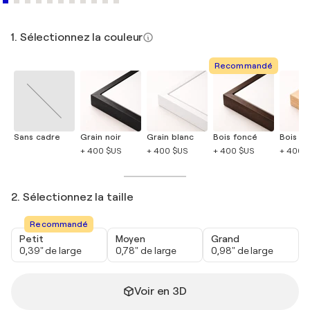
1. Sélectionnez la couleur
Recommandé
Sans cadre
Grain noir
Grain blanc
Bois foncé
Bois cla
+ 400 $US
+ 400 $US
+ 400 $US
+ 400 
2. Sélectionnez la taille
Recommandé
Petit
Moyen
Grand
0,39" de large
0,78" de large
0,98" de large
Voir en 3D