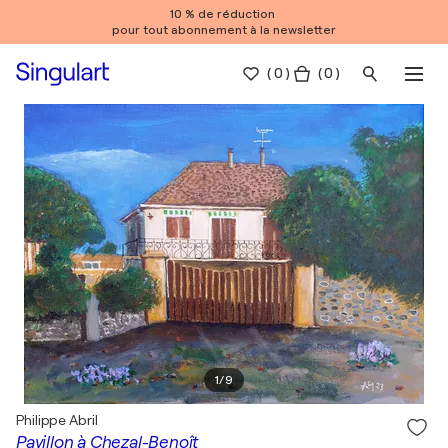
10 % de réduction
pour tout abonnement à la newsletter
(
0
)
( 0 )
1
/
9
Philippe Abril
Pavillon à Chezal-Benoît