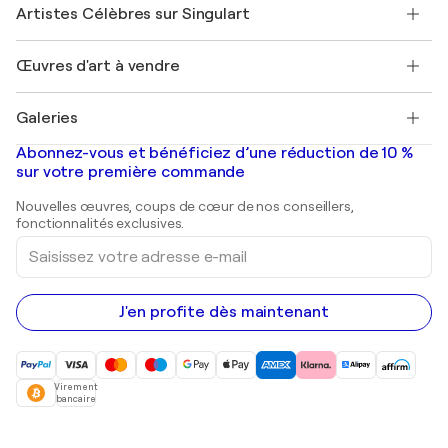
Nos artistes
Mon compte
Artistes Célèbres sur Singulart
Se connecter en tant qu'Artiste
Magazine Singulart
Protection acheteur
Emplois
+33 1 76 44 06 42
Henri Matisse
Découvrez une sélection d'art original
Œuvres d'art à vendre
Marc Chagall
Pablo Picasso
Tableaux à vendre
Salvador Dalí
Galeries
Tableaux abstraits à vendre
Banksy
Peintures à l'huile
Mr. Brainwash
Galeries d'art en France
Abonnez-vous et bénéficiez d’une réduction de 10 %
Peintures de paysage
Shepard Fairey
Galeries d'art en Belgique
sur votre première commande
Estampes
Sculptures
Nouvelles œuvres, coups de cœur de nos conseillers,
Peintures acryliques
fonctionnalités exclusives.
Saisissez
votre
adresse
e-
mail
J'en profite dès maintenant
Virement
bancaire