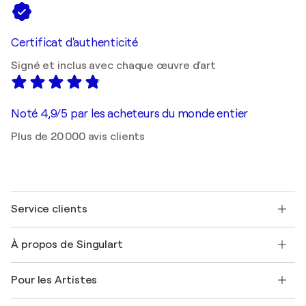
Certificat d'authenticité
Signé et inclus avec chaque œuvre d'art
Noté 4,9/5 par les acheteurs du monde entier
Plus de 20 000 avis clients
Service clients
Nous contacter
À propos de Singulart
Expédition
Politique de retour
A propos de nous
Témoignages de clients
Pour les Artistes
FAQ
Offrir une carte cadeau
Sociétés affiliées
Rejoignez notre programme commercial
Rejoindre Singulart en tant qu'artiste