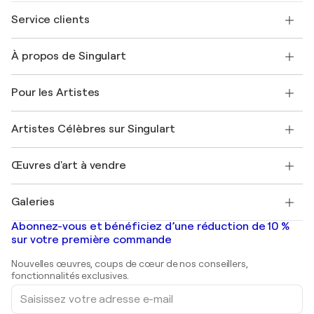
Service clients
Nous contacter
À propos de Singulart
Expédition
Politique de retour
A propos de nous
Témoignages de clients
Pour les Artistes
FAQ
Offrir une carte cadeau
Sociétés affiliées
Rejoignez notre programme commercial
Rejoindre Singulart en tant qu'artiste
Nos artistes
Mon compte
Artistes Célèbres sur Singulart
Se connecter en tant qu'Artiste
Magazine Singulart
Protection acheteur
Emplois
+33 1 76 44 06 42
Henri Matisse
Découvrez une sélection d'art original
Œuvres d'art à vendre
Marc Chagall
Pablo Picasso
Tableaux à vendre
Salvador Dalí
Galeries
Tableaux abstraits à vendre
Banksy
Peintures à l'huile
Mr. Brainwash
Galeries d'art en France
Abonnez-vous et bénéficiez d’une réduction de 10 %
Peintures de paysage
Shepard Fairey
Galeries d'art en Belgique
sur votre première commande
Estampes
Sculptures
Nouvelles œuvres, coups de cœur de nos conseillers,
Peintures acryliques
fonctionnalités exclusives.
Saisissez
votre
adresse