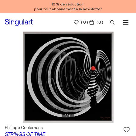
10 % de réduction
pour tout abonnement à la newsletter
(
0
)
( 0 )
1
/
7
Philippe Ceulemans
STRINGS OF TIME