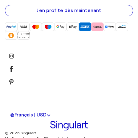
e-
mail
J'en profite dès maintenant
Virement
bancaire
Français | USD
© 2026 Singulart