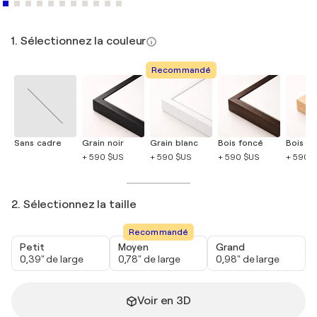
1. Sélectionnez la couleur
Recommandé
Sans cadre
Grain noir
Grain blanc
Bois foncé
Bois cla
+ 590 $US
+ 590 $US
+ 590 $US
+ 590 
2. Sélectionnez la taille
Recommandé
Petit
Moyen
Grand
0,39" de large
0,78" de large
0,98" de large
Voir en 3D