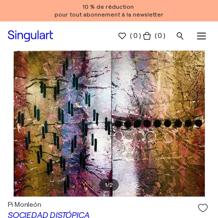
10 % de réduction
pour tout abonnement à la newsletter
(
0
)
( 0 )
1
/
2
Pi Monleón
SOCIEDAD DISTÓPICA