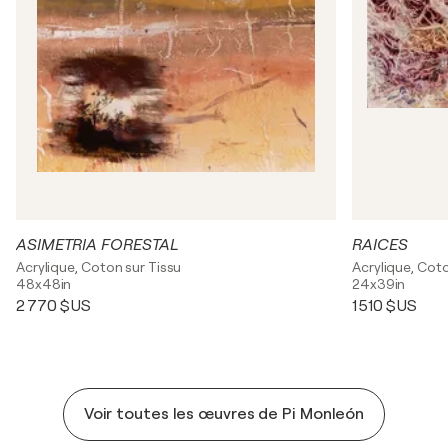
ASIMETRIA FORESTAL
RAICES
Acrylique, Coton sur Tissu
Acrylique, Coto
48x48in
24x39in
2 770 $US
1 510 $US
Voir toutes les œuvres de Pi Monleón