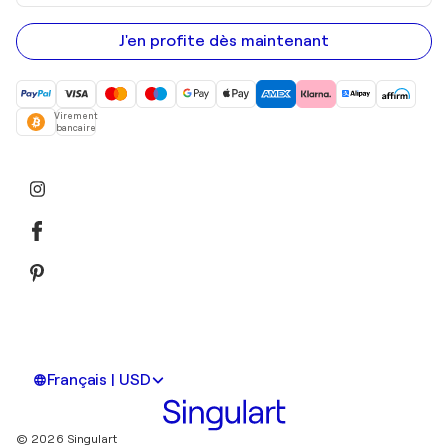
adresse
e-
mail
J'en profite dès maintenant
Virement
bancaire
Français | USD
© 2026 Singulart