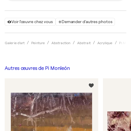
Voir l'œuvre chez vous
Demander d'autres photos
Galerie d'art
Peinture
Abstraction
Abstrait
Acrylique
Pi Mon
Autres œuvres de
Pi Monleón