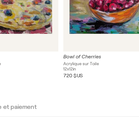
Bowl of Cherries
e
Acrylique sur Toile
12x12in
720 $US
e et paiement