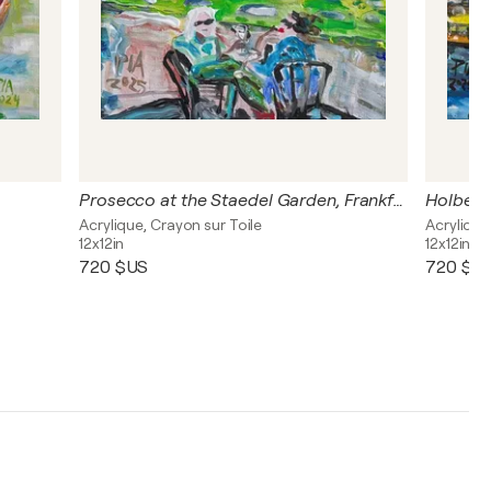
Prosecco at the Staedel Garden, Frankfurt
Holbein
Acrylique, Crayon sur Toile
Acrylique
12x12in
12x12in
720 $US
720 $U