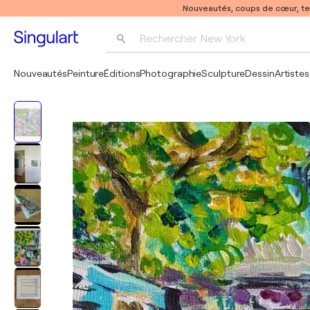
Nouveautés, coups de cœur, t
Rechercher 
New York
Photographie
Nouveautés
Peinture
Éditions
Photographie
Sculpture
Dessin
Artistes
Pop Art
Pablo Picasso