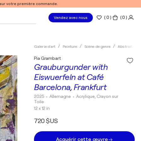
% sur votre première commande.
(
0
)
( 0 )
Vendez avec nous
Galerie d'art
Peinture
Scène de genre
Abstrait
Pia Grambart
Grauburgunder with
Eiswuerfeln at Café
Barcelona, Frankfurt
2025
• Allemagne
•
Acrylique, Crayon sur
Toile
12 x 12 in
720 $US
Acquérir cette œuvre