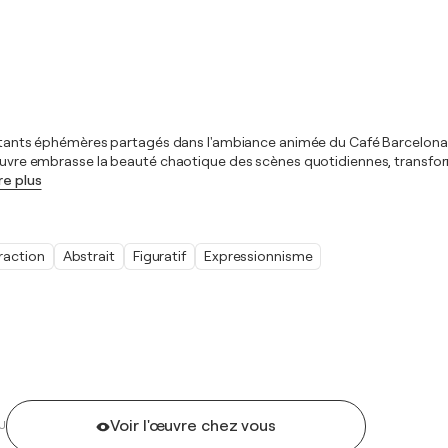
s instants éphémères partagés dans l'ambiance animée du Café Barcelon
 L'œuvre embrasse la beauté chaotique des scènes quotidiennes, transf
re plus
raction
Abstrait
Figuratif
Expressionnisme
Voir l'œuvre chez vous
U