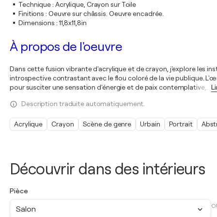
Technique
:
Acrylique, Crayon sur Toile
Finitions
:
Oeuvre sur châssis. Oeuvre encadrée.
Dimensions
:
11,8x11,8in
À propos de l'oeuvre
Dans cette fusion vibrante d'acrylique et de crayon, j'explore le
introspective contrastant avec le flou coloré de la vie publique.
pour susciter une sensation d'énergie et de paix contemplative,
…
Li
Description traduite automatiquement.
Acrylique
Crayon
Scène de genre
Urbain
Portrait
Abst
Découvrir dans des intérieurs
Pièce
O
Salon