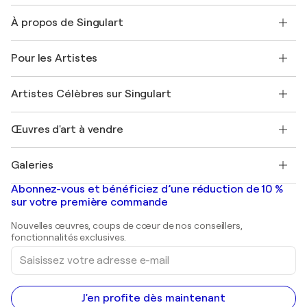
Nous contacter
À propos de Singulart
Expédition
Politique de retour
A propos de nous
Témoignages de clients
Pour les Artistes
FAQ
Offrir une carte cadeau
Sociétés affiliées
Rejoignez notre programme commercial
Rejoindre Singulart en tant qu'artiste
Nos artistes
Mon compte
Artistes Célèbres sur Singulart
Se connecter en tant qu'Artiste
Magazine Singulart
Protection acheteur
Emplois
+33 1 76 44 06 42
Henri Matisse
Découvrez une sélection d'art original
Œuvres d'art à vendre
Marc Chagall
Pablo Picasso
Tableaux à vendre
Salvador Dalí
Galeries
Tableaux abstraits à vendre
Banksy
Peintures à l'huile
Mr. Brainwash
Galeries d'art en France
Abonnez-vous et bénéficiez d’une réduction de 10 %
Peintures de paysage
Shepard Fairey
Galeries d'art en Belgique
sur votre première commande
Estampes
Sculptures
Nouvelles œuvres, coups de cœur de nos conseillers,
Peintures acryliques
fonctionnalités exclusives.
Saisissez
votre
adresse
e-
mail
J'en profite dès maintenant