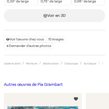
0,39" de large
0,78" de large
0,98" de large
Voir en 3D
Voir l'œuvre chez vous
10 images
Demander d'autres photos
Galerie d'art
Peinture
Abstraction
Classique
Acrylique
Pia 
Autres œuvres de
Pia Grambart