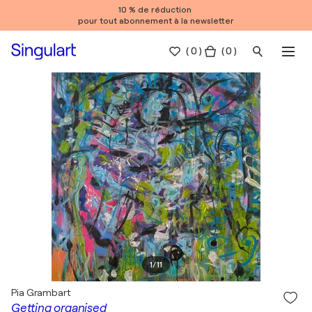
10 % de réduction
pour tout abonnement à la newsletter
(
0
)
( 0 )
1
/
11
Pia Grambart
Getting organised