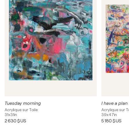
Tuesday morning
I have a plan
Acrylique sur Toile
Acrylique sur T
31x31in
39x47in
2 630 $US
5 180 $US