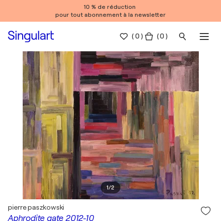
10 % de réduction
pour tout abonnement à la newsletter
(
0
)
( 0 )
1
/
2
pierre paszkowski
Aphrodite gate 2012-10