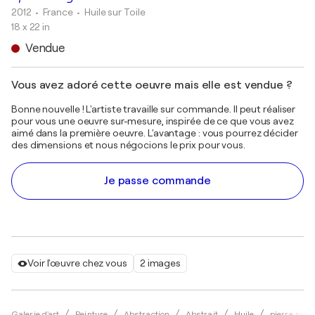
2012
• France
•
Huile sur Toile
18 x 22 in
Vendue
Vous avez adoré cette oeuvre mais elle est vendue ?
Bonne nouvelle ! L'artiste travaille sur commande. Il peut réaliser
pour vous une oeuvre sur-mesure, inspirée de ce que vous avez
aimé dans la première oeuvre. L'avantage : vous pourrez décider
des dimensions et nous négocions le prix pour vous.
Je passe commande
Voir l'œuvre chez vous
2 images
Galerie d'art
Peinture
Abstraction
Abstrait
Huile
pierre pas