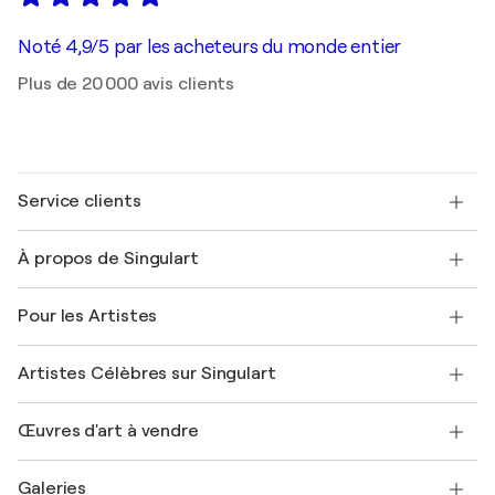
Noté 4,9/5 par les acheteurs du monde entier
Plus de 20 000 avis clients
Service clients
Nous contacter
À propos de Singulart
Expédition
Politique de retour
A propos de nous
Témoignages de clients
Pour les Artistes
FAQ
Offrir une carte cadeau
Sociétés affiliées
Rejoignez notre programme commercial
Rejoindre Singulart en tant qu'artiste
Nos artistes
Mon compte
Artistes Célèbres sur Singulart
Se connecter en tant qu'Artiste
Magazine Singulart
Protection acheteur
Emplois
+33 1 76 44 06 42
Henri Matisse
Découvrez une sélection d'art original
Œuvres d'art à vendre
Marc Chagall
Pablo Picasso
Tableaux à vendre
Salvador Dalí
Galeries
Tableaux abstraits à vendre