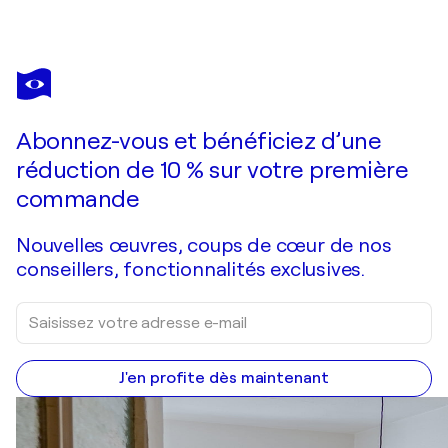
PIERRE
PASZKOWSKI
Vous avez adoré cette oeuvre mais elle est vendue ?
Aphrodite gate 2012-10
Abonnez-vous et bénéficiez d’une
Je passe commande
réduction de 10 % sur votre première
commande
Nouvelles œuvres, coups de cœur de nos
conseillers, fonctionnalités exclusives.
J'en profite dès maintenant