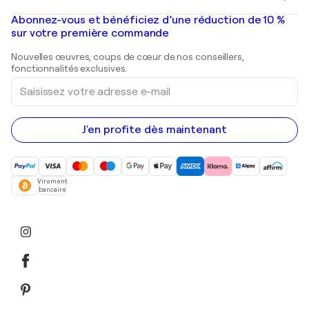
Banksy
Peintures à l'huile
Mr. Brainwash
Galeries d'art en France
Abonnez-vous et bénéficiez d’une réduction de 10 %
Peintures de paysage
Shepard Fairey
Galeries d'art en Belgique
sur votre première commande
Estampes
Sculptures
Nouvelles œuvres, coups de cœur de nos conseillers,
Peintures acryliques
fonctionnalités exclusives.
Saisissez
votre
adresse
e-
mail
J'en profite dès maintenant
Virement
bancaire