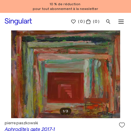
10 % de réduction
pour tout abonnement à la newsletter
(
0
)
( 0 )
1
/
3
pierre paszkowski
Aphrodite's gate 2017-1