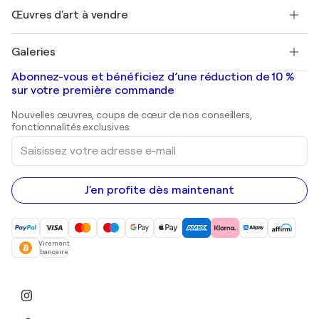
Henri Matisse
Découvrez une sélection d'art original
Œuvres d'art à vendre
Marc Chagall
Pablo Picasso
Tableaux à vendre
Salvador Dalí
Galeries
Tableaux abstraits à vendre
Banksy
Peintures à l'huile
Mr. Brainwash
Galeries d'art en France
Abonnez-vous et bénéficiez d’une réduction de 10 %
Peintures de paysage
Shepard Fairey
Galeries d'art en Belgique
sur votre première commande
Estampes
Sculptures
Nouvelles œuvres, coups de cœur de nos conseillers,
Peintures acryliques
fonctionnalités exclusives.
Saisissez
votre
adresse
e-
mail
J'en profite dès maintenant
Virement
bancaire