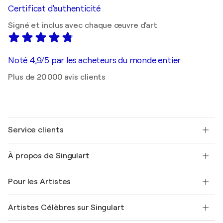
Certificat d'authenticité
Signé et inclus avec chaque œuvre d'art
Noté 4,9/5 par les acheteurs du monde entier
Plus de 20 000 avis clients
Service clients
Nous contacter
À propos de Singulart
Expédition
Politique de retour
A propos de nous
Témoignages de clients
Pour les Artistes
FAQ
Offrir une carte cadeau
Sociétés affiliées
Rejoignez notre programme commercial
Rejoindre Singulart en tant qu'artiste
Nos artistes
Mon compte
Artistes Célèbres sur Singulart
Se connecter en tant qu'Artiste
Magazine Singulart
Protection acheteur
Emplois
+33 1 76 44 06 42