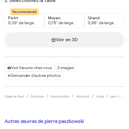
2. Sélectionnez la taille
Recommandé
Petit
Moyen
Grand
0,39" de large
0,78" de large
0,98" de large
Voir en 3D
Voir l'œuvre chez vous
2 images
Demander d'autres photos
Galerie d'art
Peinture
Abstraction
Abstrait
Huile
pierre pas
Autres œuvres de
pierre paszkowski