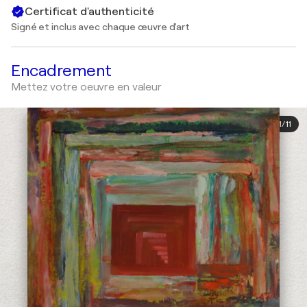
Certificat d'authenticité
Signé et inclus avec chaque œuvre d'art
Encadrement
Mettez votre oeuvre en valeur
1
/
11