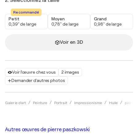
2. Sélectionnez la taille
Recommandé
Petit
Moyen
Grand
0,39" de large
0,78" de large
0,98" de large
Voir en 3D
Voir l'œuvre chez vous
2 images
Demander d'autres photos
Galerie d'art
Peinture
Portrait
Impressionisme
Huile
pierre 
Autres œuvres de
pierre paszkowski