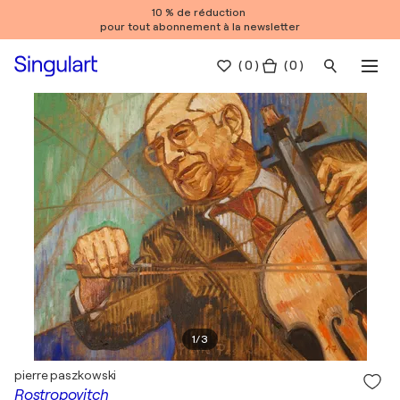
10 % de réduction
pour tout abonnement à la newsletter
(
0
)
( 0 )
1
/
3
pierre paszkowski
Rostropovitch