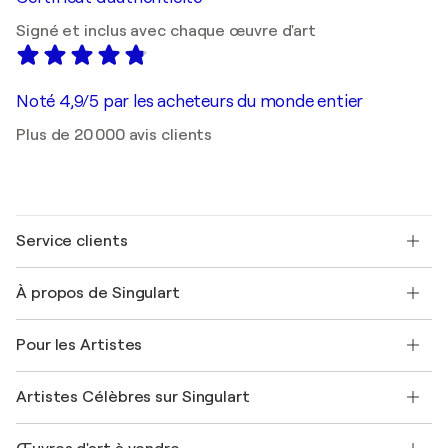
Signé et inclus avec chaque œuvre d'art
Noté 4,9/5 par les acheteurs du monde entier
Plus de 20 000 avis clients
Service clients
Nous contacter
À propos de Singulart
Expédition
Politique de retour
A propos de nous
Témoignages de clients
Pour les Artistes
FAQ
Offrir une carte cadeau
Sociétés affiliées
Rejoignez notre programme commercial
Rejoindre Singulart en tant qu'artiste
Nos artistes
Mon compte
Artistes Célèbres sur Singulart
Se connecter en tant qu'Artiste
Magazine Singulart
Protection acheteur
Emplois
+33 1 76 44 06 42
Henri Matisse
Découvrez une sélection d'art original