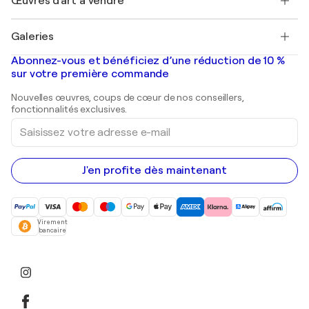
Œuvres d'art à vendre
Marc Chagall
Pablo Picasso
Tableaux à vendre
Salvador Dalí
Galeries
Tableaux abstraits à vendre
Banksy
Peintures à l'huile
Mr. Brainwash
Galeries d'art en France
Abonnez-vous et bénéficiez d’une réduction de 10 %
Peintures de paysage
Shepard Fairey
Galeries d'art en Belgique
sur votre première commande
Estampes
Sculptures
Nouvelles œuvres, coups de cœur de nos conseillers,
Peintures acryliques
fonctionnalités exclusives.
Saisissez
votre
adresse
e-
mail
J'en profite dès maintenant
Virement
bancaire