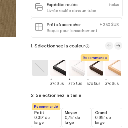
Expédiée roulée
Inclus
Livrée roulée dans un tube
Prête à accrocher
+ 330 $US
Requis pour l'encadrement
1. Sélectionnez la couleur
Recommandé
+
+
+
+
+
370 $US
370 $US
370 $US
370 $US
37
2. Sélectionnez la taille
Recommandé
Petit
Moyen
Grand
0,39" de
0,78" de
0,98" de
large
large
large