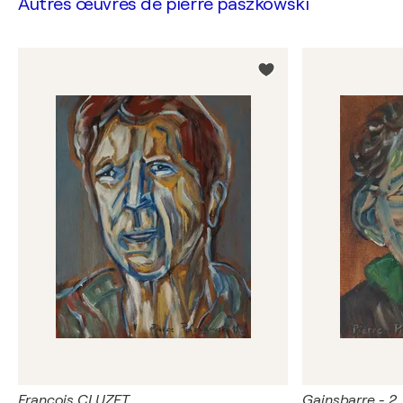
Autres œuvres de
pierre paszkowski
François CLUZET
Gainsbarre - 2