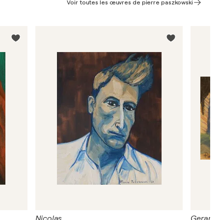
Voir toutes les œuvres de pierre paszkowski
Nicolas
Gerard i