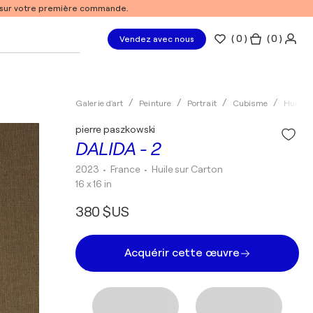
% sur votre première commande.
(
0
)
( 0 )
Vendez avec nous
Galerie d'art
Peinture
Portrait
Cubisme
Huile
pierre paszkowski
DALIDA - 2
2023
• France
•
Huile sur Carton
16 x 16 in
380 $US
Acquérir cette œuvre