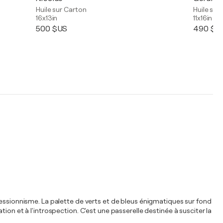
Huile sur Carton
Huile sur
16x13in
11x16in
500 $US
490 $U
ressionnisme. La palette de verts et de bleus énigmatiques sur fond
on et à l'introspection. C'est une passerelle destinée à susciter la