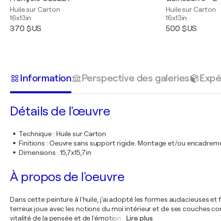
Huile sur Carton
Huile sur Carton
16x13in
16x13in
370 $US
500 $US
Information
Perspective des galeries
Expé
Détails de l'œuvre
Technique
:
Huile sur Carton
Finitions
:
Oeuvre sans support rigide. Montage et/ou encadrem
Dimensions
:
15,7x15,7in
À propos de l'oeuvre
Dans cette peinture à l'huile, j'ai adopté les formes audacieuses e
terreux joue avec les notions du moi intérieur et de ses couches com
vitalité de la pensée et de l'émotion
…
Lire plus