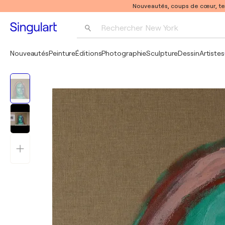
Nouveautés, coups de cœur, t
Rechercher 
New York
Photographie
Nouveautés
Peinture
Éditions
Photographie
Sculpture
Dessin
Artistes
Pop Art
Pablo Picasso