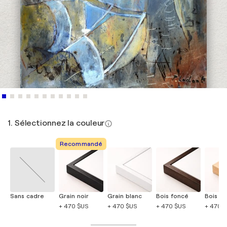
1. Sélectionnez la couleur
Recommandé
Sans cadre
Grain noir
Grain blanc
Bois foncé
Bois cla
+ 470 $US
+ 470 $US
+ 470 $US
+ 470 