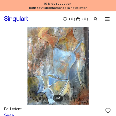
10 % de réduction
pour tout abonnement à la newsletter
(
0
)
( 0 )
1
/
4
Pol Ledent
Clara