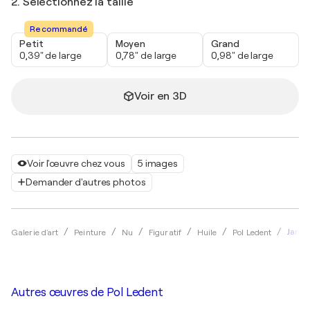
2. Sélectionnez la taille
Recommandé
Petit
Moyen
Grand
0,39" de large
0,78" de large
0,98" de large
Voir en 3D
Voir l'œuvre chez vous
5 images
Demander d'autres photos
Janet
Galerie d'art
Peinture
Nu
Figuratif
Huile
Pol Ledent
Autres œuvres de
Pol Ledent