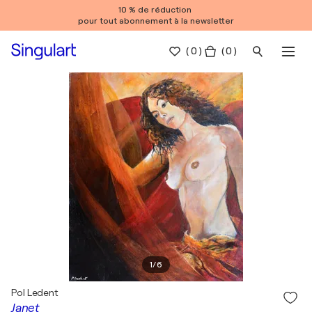
10 % de réduction
pour tout abonnement à la newsletter
(
0
)
( 0 )
1
/
6
Pol Ledent
Janet