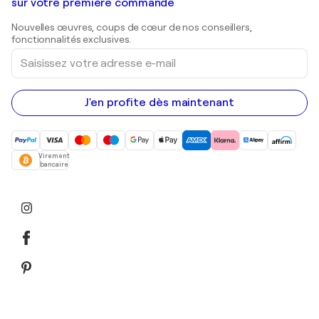
Galeries d'art en Belgique
sur votre première commande
Estampes
Sculptures
Nouvelles œuvres, coups de cœur de nos conseillers,
Peintures acryliques
fonctionnalités exclusives.
Saisissez
votre
adresse
e-
mail
J'en profite dès maintenant
Virement
bancaire